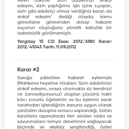
veren hakime "Sizin adaletinizi sinkaf
edeyim, sizin yaptığımız işin içine s.çayan,
sizin gibi adaletçi olmaz verdiğiniz karan da
sinkaf edeyim" dediği olayda, kamu
görevlisine görevinden dolayı hakaret
suçunun oluştuğuna yönelik kabulde bir
isabetsizlik görülmemiştir.
Yargıtay 15 CD Esas: 2012/6180 Karar:
2012/41043 Tarih: 11.09.2012
Karar #2
Sanığa yükletilen hakaret eylemiyle
(Mahkeme heyetine hitaben: Sizin adaletinizi
sinkaf edeyim, oraya oturmakla siz kendinizi
ne zannediyorsunuz) ulaşılan çözümü haklı
kılıcı zorunlu öğelerinin ve bu eylemin sanık
tarafından işlendiğinin kanuna uygun olarak
yürütülen duruşma sonucu saptandığı, bütün
kanıtlarla aşamalarda ileri sürülen iddia ve
savunmaların temyiz denetimini sağlayacak
biçimde ve eksiksiz sergilendiği, özleri