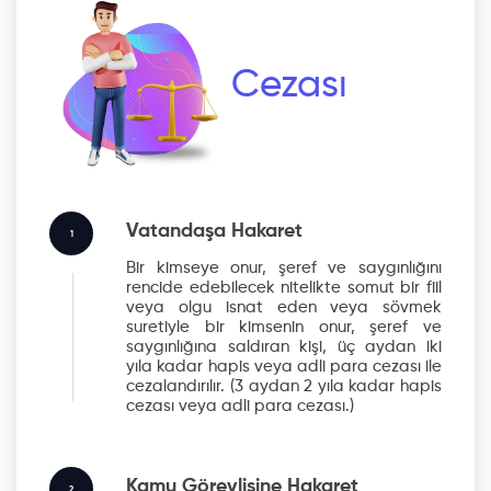
Cezası
Vatandaşa Hakaret
1
Bir kimseye onur, şeref ve saygınlığını
rencide edebilecek nitelikte somut bir fiil
veya olgu isnat eden veya sövmek
suretiyle bir kimsenin onur, şeref ve
saygınlığına saldıran kişi, üç aydan iki
yıla kadar hapis veya adli para cezası ile
cezalandırılır.
(3 aydan 2 yıla kadar hapis
cezası veya adli para cezası.)
Kamu Görevlisine Hakaret
2