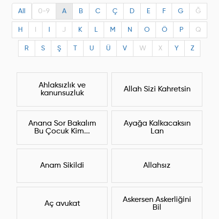
All
0-9
A
B
C
Ç
D
E
F
G
Ğ
H
I
I
J
K
L
M
N
O
Ö
P
Q
R
S
Ş
T
U
Ü
V
W
X
Y
Z
Ahlaksızlık ve
Allah Sizi Kahretsin
kanunsuzluk
Anana Sor Bakalım
Ayağa Kalkacaksın
Bu Çocuk Kim...
Lan
Anam Sikildi
Allahsız
Askersen Askerliğini
Aç avukat
Bil