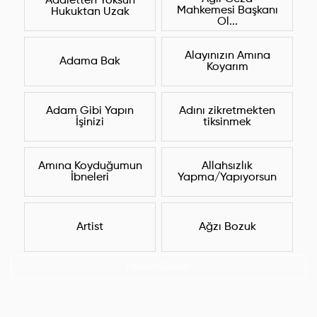
Adaletten Yoksun
Mahkemesi Başkanı
Hukuktan Uzak
Ol...
Alayınızın Amına
Adama Bak
Koyarım
Adam Gibi Yapın
Adını zikretmekten
İşinizi
tiksinmek
Amına Koyduğumun
Allahsızlık
İbneleri
Yapma/Yapıyorsun
Artist
Ağzı Bozuk
Hepsini Göster