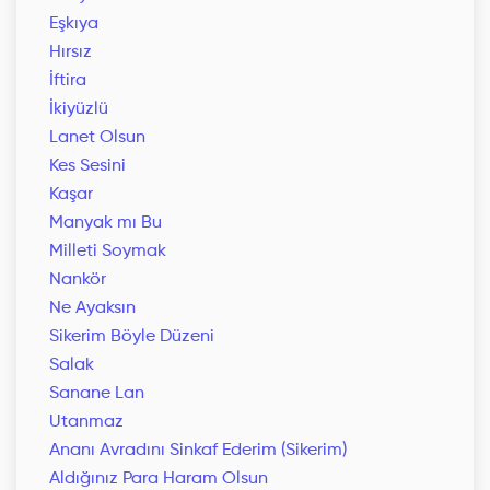
Eşkıya
Hırsız
İftira
İkiyüzlü
Lanet Olsun
Kes Sesini
Kaşar
Manyak mı Bu
Milleti Soymak
Nankör
Ne Ayaksın
Sikerim Böyle Düzeni
Salak
Sanane Lan
Utanmaz
Ananı Avradını Sinkaf Ederim (Sikerim)
Aldığınız Para Haram Olsun