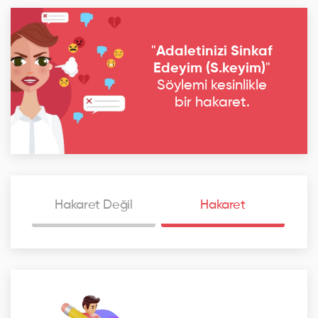
"
Adaletinizi Sinkaf
Edeyim (S.keyim)
"
Söylemi kesinlikle
bir hakaret.
Hakaret Değil
Hakaret