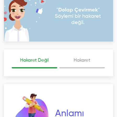
"
Dolap Çevirmek
"
Söylemi bir hakaret
değil.
Hakaret Değil
Hakaret
Anlamı