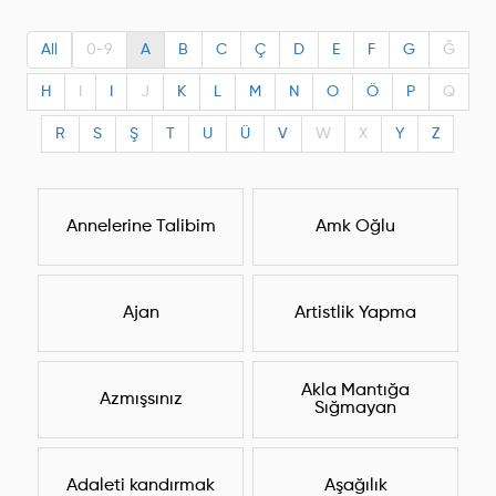
All
0-9
A
B
C
Ç
D
E
F
G
Ğ
H
I
I
J
K
L
M
N
O
Ö
P
Q
R
S
Ş
T
U
Ü
V
W
X
Y
Z
Annelerine Talibim
Amk Oğlu
Ajan
Artistlik Yapma
Akla Mantığa
Azmışsınız
Sığmayan
Adaleti kandırmak
Aşağılık