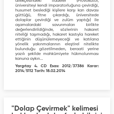
dilekçesindeki ifadeler (Provokatör,
üniversiteyi kendi imparatorluğuna çevirdiği,
husumet beslediği kişilere karşı kan davası
güttüğü, fitne çıkardığı, üniversitede
dolaplar çevirdiği ve zulüm yaptığı) ile
aşamalardaki savunmaları birlikte
değerlendirildiğinde, sözlerinin hakaret
niteliği taşımadığı, hakaret kastıyla hareket
ettiğinin düşünülemeyeceği ve katılana
yönelik yakınmalarının eleştirel nitelikte
bulunduğu gözetilmeden, beraati yerine
yazılı şekilde mahkûmiyete hükmolunması
kanuna aykırı...
Yargıtay 4. CD Esas: 2012/37386 Karar:
2014/5112 Tarih: 18.02.2014
"Dolap Çevirmek" kelimesi