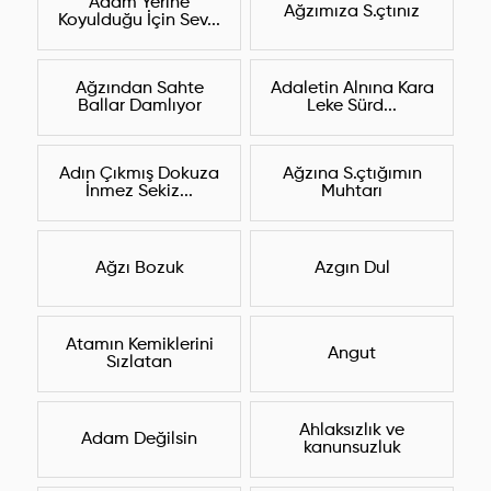
Adam Yerine
Ağzımıza S.çtınız
Koyulduğu İçin Sev...
Ağzından Sahte
Adaletin Alnına Kara
Ballar Damlıyor
Leke Sürd...
Adın Çıkmış Dokuza
Ağzına S.çtığımın
İnmez Sekiz...
Muhtarı
Ağzı Bozuk
Azgın Dul
Atamın Kemiklerini
Angut
Sızlatan
Ahlaksızlık ve
Adam Değilsin
kanunsuzluk