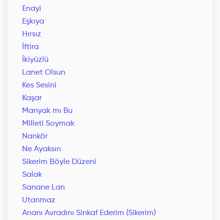
Enayi
Eşkıya
Hırsız
İftira
İkiyüzlü
Lanet Olsun
Kes Sesini
Kaşar
Manyak mı Bu
Milleti Soymak
Nankör
Ne Ayaksın
Sikerim Böyle Düzeni
Salak
Sanane Lan
Utanmaz
Ananı Avradını Sinkaf Ederim (Sikerim)