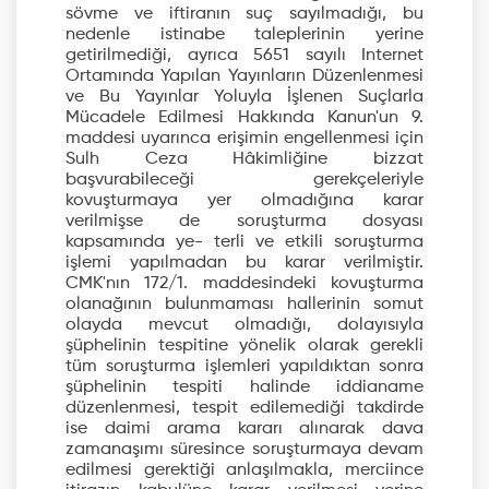
sövme ve iftiranın suç sayılmadığı, bu
nedenle istinabe taleplerinin yerine
getirilmediği, ayrıca 5651 sayılı Internet
Ortamında Yapılan Yayınların Düzenlenmesi
ve Bu Yayınlar Yoluyla İşlenen Suçlarla
Mücadele Edilmesi Hakkında Kanun'un 9.
maddesi uyarınca erişimin engellenmesi için
Sulh Ceza Hâkimliğine bizzat
başvurabileceği gerekçeleriyle
kovuşturmaya yer olmadığına karar
verilmişse de soruşturma dosyası
kapsamında ye- terli ve etkili soruşturma
işlemi yapılmadan bu karar verilmiştir.
CMK'nın 172/1. maddesindeki kovuşturma
olanağının bulunmaması hallerinin somut
olayda mevcut olmadığı, dolayısıyla
şüphelinin tespitine yönelik olarak gerekli
tüm soruşturma işlemleri yapıldıktan sonra
şüphelinin tespiti halinde iddianame
düzenlenmesi, tespit edilemediği takdirde
ise daimi arama kararı alınarak dava
zamanaşımı süresince soruşturmaya devam
edilmesi gerektiği anlaşılmakla, merciince