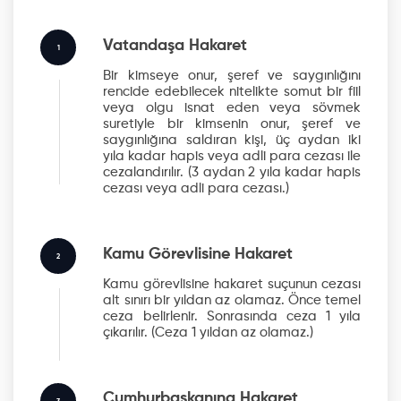
Vatandaşa Hakaret
1
Bir kimseye onur, şeref ve saygınlığını
rencide edebilecek nitelikte somut bir fiil
veya olgu isnat eden veya sövmek
suretiyle bir kimsenin onur, şeref ve
saygınlığına saldıran kişi, üç aydan iki
yıla kadar hapis veya adli para cezası ile
cezalandırılır.
(3 aydan 2 yıla kadar hapis
cezası veya adli para cezası.)
Kamu Görevlisine Hakaret
2
Kamu görevlisine hakaret suçunun cezası
alt sınırı bir yıldan az olamaz. Önce temel
ceza belirlenir. Sonrasında ceza 1 yıla
çıkarılır.
(Ceza 1 yıldan az olamaz.)
Cumhurbaşkanına Hakaret