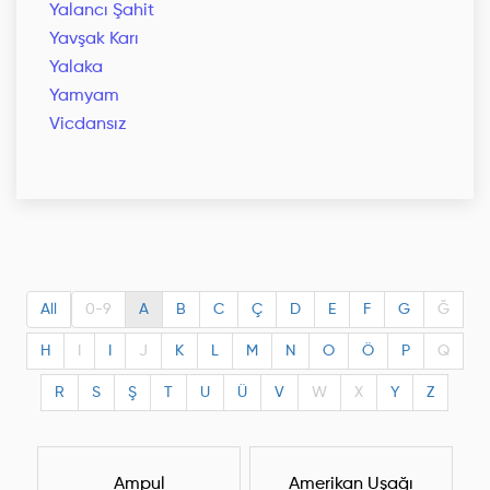
Yalancı Şahit
Yavşak Karı
Yalaka
Yamyam
Vicdansız
All
0-9
A
B
C
Ç
D
E
F
G
Ğ
H
I
I
J
K
L
M
N
O
Ö
P
Q
R
S
Ş
T
U
Ü
V
W
X
Y
Z
Ampul
Amerikan Uşağı