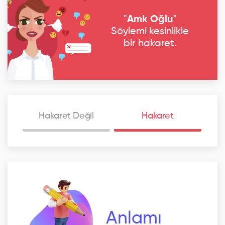
"
Amk Oğlu
"
Söylemi kesinlikle
bir hakaret.
Hakaret Değil
Hakaret
Anlamı