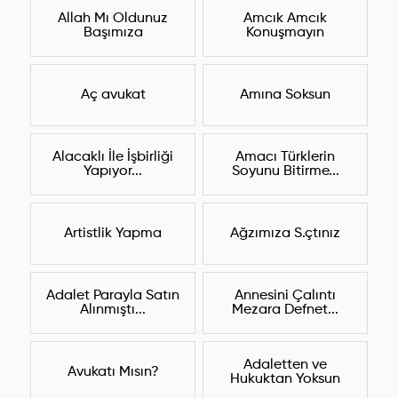
Allah Mı Oldunuz
Amcık Amcık
Başımıza
Konuşmayın
Aç avukat
Amına Soksun
Alacaklı İle İşbirliği
Amacı Türklerin
Yapıyor...
Soyunu Bitirme...
Artistlik Yapma
Ağzımıza S.çtınız
Adalet Parayla Satın
Annesini Çalıntı
Alınmıştı...
Mezara Defnet...
Adaletten ve
Avukatı Mısın?
Hukuktan Yoksun