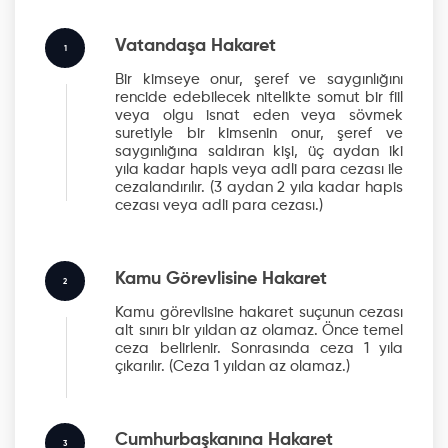
Vatandaşa Hakaret
1
Bir kimseye onur, şeref ve saygınlığını
rencide edebilecek nitelikte somut bir fiil
veya olgu isnat eden veya sövmek
suretiyle bir kimsenin onur, şeref ve
saygınlığına saldıran kişi, üç aydan iki
yıla kadar hapis veya adli para cezası ile
cezalandırılır.
(3 aydan 2 yıla kadar hapis
cezası veya adli para cezası.)
Kamu Görevlisine Hakaret
2
Kamu görevlisine hakaret suçunun cezası
alt sınırı bir yıldan az olamaz. Önce temel
ceza belirlenir. Sonrasında ceza 1 yıla
çıkarılır.
(Ceza 1 yıldan az olamaz.)
Cumhurbaşkanına Hakaret
3