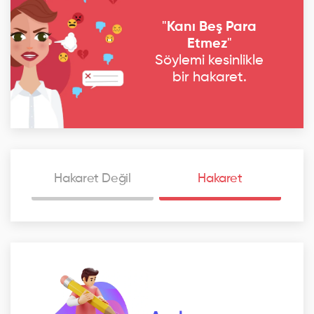
"
Kanı Beş Para
Etmez
"
Söylemi kesinlikle
bir hakaret.
Hakaret Değil
Hakaret