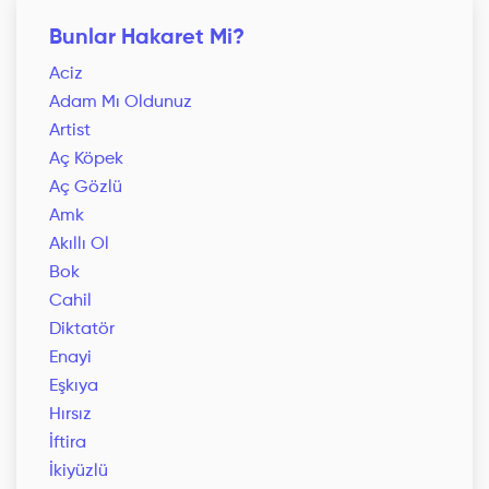
Bunlar Hakaret Mi?
Aciz
Adam Mı Oldunuz
Artist
Aç Köpek
Aç Gözlü
Amk
Akıllı Ol
Bok
Cahil
Diktatör
Enayi
Eşkıya
Hırsız
İftira
İkiyüzlü