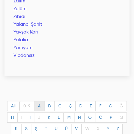
Zalim
Zulüm
Zibidi
Yalancı Şahit
Yavşak Karı
Yalaka
Yamyam
Vicdansız
All
0-9
A
B
C
Ç
D
E
F
G
Ğ
H
I
I
J
K
L
M
N
O
Ö
P
Q
R
S
Ş
T
U
Ü
V
W
X
Y
Z