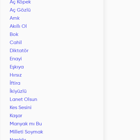
Aç Köpek
Aç Gözlü
Amk
Akıllı Ol
Bok
Cahil
Diktatör
Enayi
Eşkıya
Hırsız
İftira
İkiyüzlü
Lanet Olsun
Kes Sesini
Kaşar
Manyak mı Bu
Milleti Soymak