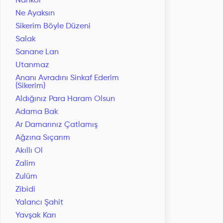
Nankör
Ne Ayaksın
Sikerim Böyle Düzeni
Salak
Sanane Lan
Utanmaz
Ananı Avradını Sinkaf Ederim
(Sikerim)
Aldığınız Para Haram Olsun
Adama Bak
Ar Damarınız Çatlamış
Ağzına Sıçarım
Akıllı Ol
Zalim
Zulüm
Zibidi
Yalancı Şahit
Yavşak Karı