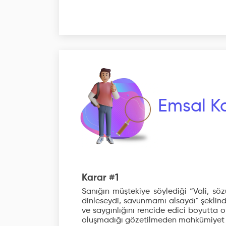
Emsal Ka
Karar #1
Sanığın müştekiye söylediği “Vali, söz
dinleseydi, savunmamı alsaydı" şeklinde
ve saygınlığını rencide edici boyutta
oluşmadığı gözetilmeden mahkûmiyet kar