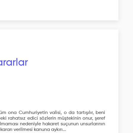
rarlar
üm ona Cumhuriyetin valisi, o da tartışılır, beni
ki rahatsız edici sözlerin müştekinin onur, şeref
 olmaması nedeniyle hakaret suçunun unsurlarının
arı verilmesi kanuna aykırı...