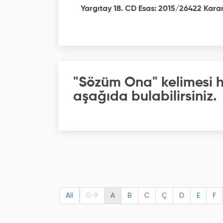
Yargıtay 18. CD Esas: 2015/26422 Karar
"Sözüm Ona" kelimesi h
aşağıda bulabilirsiniz.
All
0-9
A
B
C
Ç
D
E
F