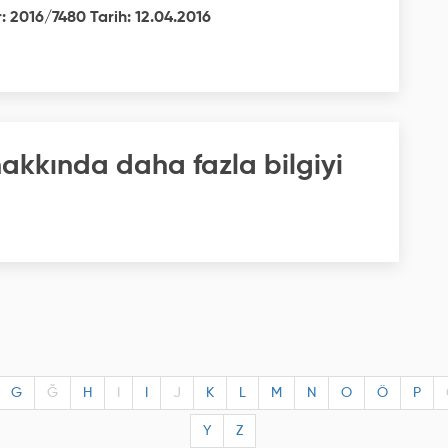
: 2016/7480 Tarih: 12.04.2016
akkında daha fazla bilgiyi
G
Ğ
H
I
I
J
K
L
M
N
O
Ö
P
Y
Z