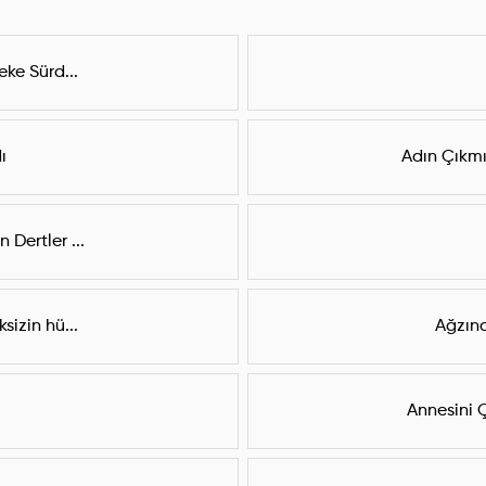
eke Sürd...
ı
Adın Çıkmı
Dertler ...
sizin hü...
Ağzına
Annesini Ç