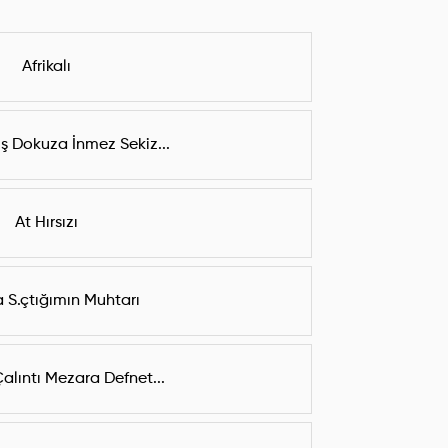
Afrikalı
ş Dokuza İnmez Sekiz...
At Hırsızı
 S.çtığımın Muhtarı
alıntı Mezara Defnet...