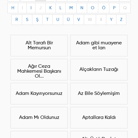
H
I
I
J
K
L
M
N
O
Ö
P
Q
R
S
Ş
T
U
Ü
V
W
X
Y
Z
Alt Tarafı Bir
Adam gibi muayene
Memursun
et lan
Ağır Ceza
Alçakların Tuzağı
Mahkemesi Başkanı
Ol...
Adam Kayırıyorsunuz
Az Bile Söylemişim
Adam Mı Oldunuz
Aptallara Kaldı