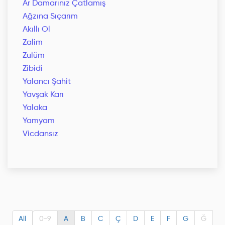
Ar Damarınız Çatlamış
Ağzına Sıçarım
Akıllı Ol
Zalim
Zulüm
Zibidi
Yalancı Şahit
Yavşak Karı
Yalaka
Yamyam
Vicdansız
All
0-9
A
B
C
Ç
D
E
F
G
Ğ