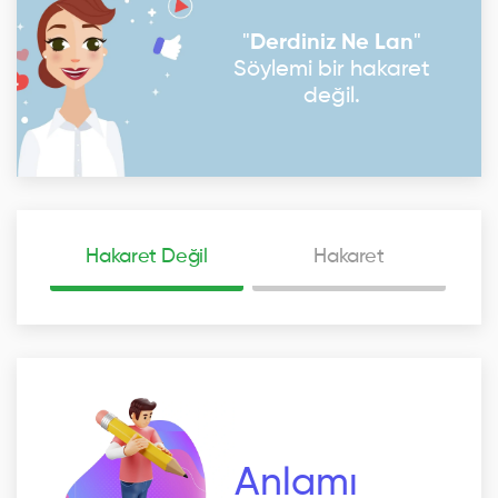
"
Derdiniz Ne Lan
"
Söylemi bir hakaret
değil.
Hakaret Değil
Hakaret
Anlamı