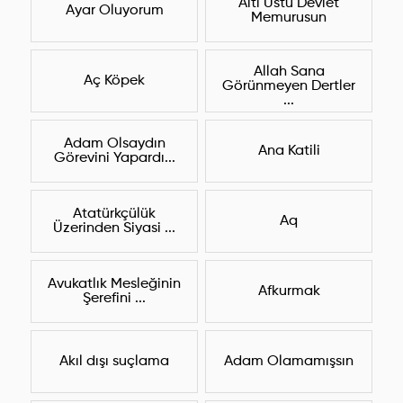
Altı Üstü Devlet
Ayar Oluyorum
Memurusun
Allah Sana
Aç Köpek
Görünmeyen Dertler
...
Adam Olsaydın
Ana Katili
Görevini Yapardı...
Atatürkçülük
Aq
Üzerinden Siyasi ...
Avukatlık Mesleğinin
Afkurmak
Şerefini ...
Akıl dışı suçlama
Adam Olamamışsın