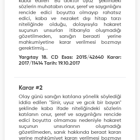
kabul edilen "Bu doktor uyuz" şeklindeki
sözlerin muhatabın onur, şeref ve saygınlığını
rencide edici boyutta olmayıp rahatsız
edici, kaba ve nezaket dışı hitap tarzı
niteliğinde olduğu, dolayısıyla hakaret
suçunun unsurları itibarıyla oluşmadığı
gözetilmeden, sanığın beraati yerine
mahkumiyetine karar verilmesi bozmayı
gerektirmiş...
Yargıtay 18. CD Esas: 2015/42640 Karar:
2017/11414 Tarih: 19.10.2017
Karar #2
Olay günü sanığın katılana yönelik söylediği
iddia edilen "Sinir, uyuz ve gıcık bir bayan"
şeklinde kaba ifade niteliğindeki sözlerin
katılanın onur, şeref ve saygınlığını rencide
edici boyutta olmaması nedeniyle hakaret
suçunun unsurlarının oluşmadığı
gözetilmeden, sanık hakkında beraat kararı
yerine mahkûmiyet kararı verilmesi bozmayı