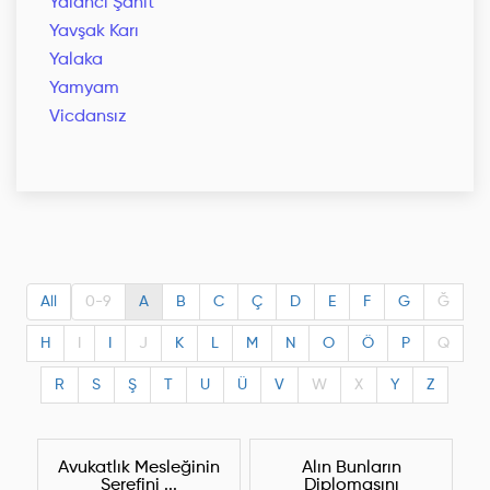
Yalancı Şahit
Yavşak Karı
Yalaka
Yamyam
Vicdansız
All
0-9
A
B
C
Ç
D
E
F
G
Ğ
H
I
I
J
K
L
M
N
O
Ö
P
Q
R
S
Ş
T
U
Ü
V
W
X
Y
Z
Avukatlık Mesleğinin
Alın Bunların
Şerefini ...
Diplomasını