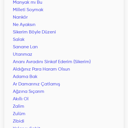
Manyak mı Bu
Milleti Soymak
Nankör
Ne Ayaksın
Sikerim Böyle Düzeni
Salak
Sanane Lan
Utanmaz
Ananı Avradını Sinkaf Ederim (Sikerim)
Aldığınız Para Haram Olsun
Adama Bak
Ar Damarınız Çatlamış
Ağzına Sıçarım
Akıllı Ol
Zalim
Zulüm
Zibidi