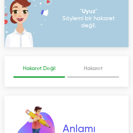
"
Uyuz
"
Söylemi bir hakaret
değil.
Hakaret Değil
Hakaret
Anlamı