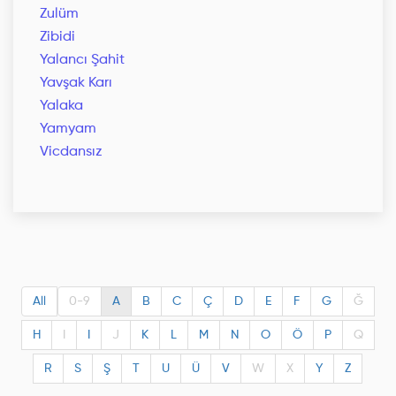
Zulüm
Zibidi
Yalancı Şahit
Yavşak Karı
Yalaka
Yamyam
Vicdansız
All
0-9
A
B
C
Ç
D
E
F
G
Ğ
H
I
I
J
K
L
M
N
O
Ö
P
Q
R
S
Ş
T
U
Ü
V
W
X
Y
Z