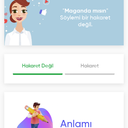
"
Maganda mısın
"
Söylemi bir hakaret
değil.
Hakaret Değil
Hakaret
Anlamı