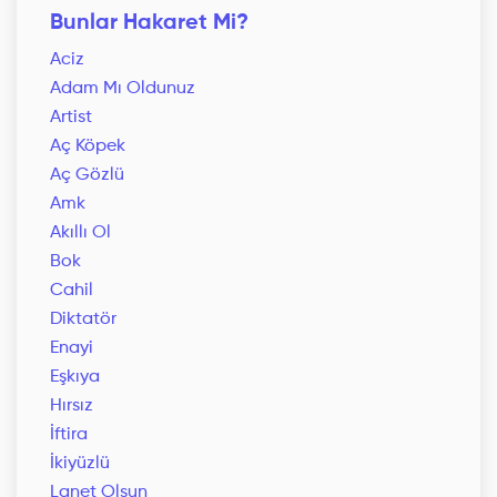
Bunlar Hakaret Mi?
Aciz
Adam Mı Oldunuz
Artist
Aç Köpek
Aç Gözlü
Amk
Akıllı Ol
Bok
Cahil
Diktatör
Enayi
Eşkıya
Hırsız
İftira
İkiyüzlü
Lanet Olsun