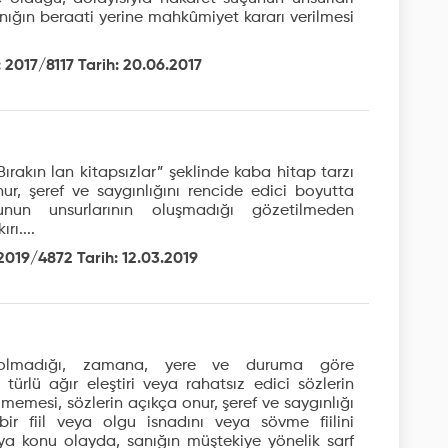
anığın beraati yerine mahkûmiyet kararı verilmesi
 2017/8117 Tarih: 20.06.2017
"Bırakın lan kitapsızlar” şeklinde kaba hitap tarzı
onur, şeref ve saygınlığını rencide edici boyutta
nun unsurlarının oluşmadığı gözetilmeden
ı....
2019/4872 Tarih: 12.03.2019
p olmadığı, zamana, yere ve duruma göre
 türlü ağır eleştiri veya rahatsız edici sözlerin
emesi, sözlerin açıkça onur, şeref ve saygınlığı
ir fiil veya olgu isnadını veya sövme fiilini
ya konu olayda, sanığın müştekiye yönelik sarf