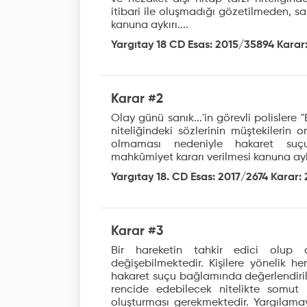
itibari ile oluşmadığı gözetilmeden, s
kanuna aykırı....
Yargıtay 18 CD Esas: 2015/35894 Karar:
Karar #2
Olay günü sanık...'in görevli polislere 
niteliğindeki sözlerinin müştekilerin 
olmaması nedeniyle hakaret suçu
mahkûmiyet kararı verilmesi kanuna aykır
Yargıtay 18. CD Esas: 2017/2674 Karar: 
Karar #3
Bir hareketin tahkir edici olu
değişebilmektedir. Kişilere yönelik her
hakaret suçu bağlamında değerlendirilm
rencide edebilecek nitelikte somut b
oluşturması gerekmektedir. Yargılama