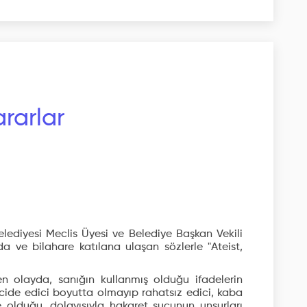
rarlar
lediyesi Meclis Üyesi ve Belediye Başkan Vekili
 ve bilahare katılana ulaşan sözlerle "Ateist,
en olayda, sanığın kullanmış olduğu ifadelerin
encide edici boyutta olmayıp rahatsız edici, kaba
de olduğu, dolayısıyla hakaret suçunun unsurları