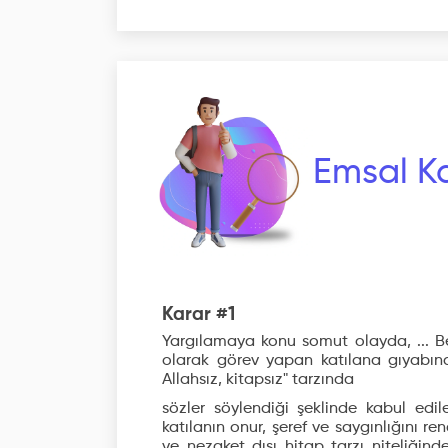
Emsal Ka
Karar #1
Yargılamaya konu somut olayda, ... Be
olarak görev yapan katılana gıyabında
Allahsız, kitapsız" tarzında
sözler söylendiği şeklinde kabul edil
katılanın onur, şeref ve saygınlığını r
ve nezaket dışı hitap tarzı niteliğin