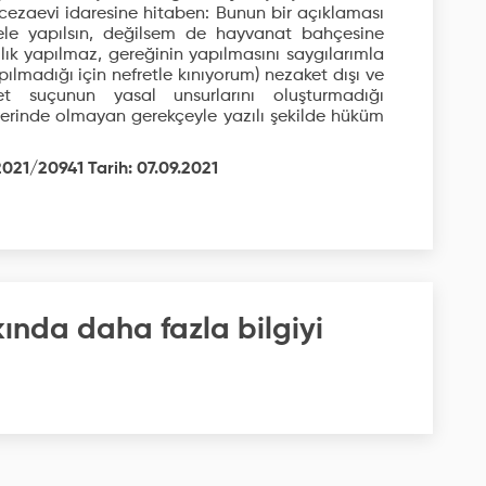
e cezaevi idaresine hitaben: Bunun bir açıklaması
ele yapılsın, değilsem de hayvanat bahçesine
zlık yapılmaz, gereğinin yapılmasını saygılarımla
pılmadığı için nefretle kınıyorum) nezaket dışı ve
t suçunun yasal unsurlarını oluşturmadığı
yerinde olmayan gerekçeyle yazılı şekilde hüküm
2021/20941 Tarih: 07.09.2021
kında daha fazla bilgiyi