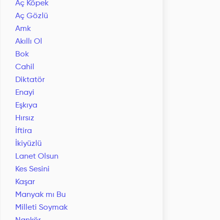
Aç Köpek
Aç Gözlü
Amk
Akıllı Ol
Bok
Cahil
Diktatör
Enayi
Eşkıya
Hırsız
İftira
İkiyüzlü
Lanet Olsun
Kes Sesini
Kaşar
Manyak mı Bu
Milleti Soymak