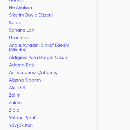
Nankör
Ne Ayaksın
Sikerim Böyle Düzeni
Salak
Sanane Lan
Utanmaz
Ananı Avradını Sinkaf Ederim
(Sikerim)
Aldığınız Para Haram Olsun
Adama Bak
Ar Damarınız Çatlamış
Ağzına Sıçarım
Akıllı Ol
Zalim
Zulüm
Zibidi
Yalancı Şahit
Yavşak Karı