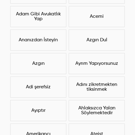
Adam Gibi Avukatlık
Acemi
Yap
Ananızdan İsteyin
Azgın Dul
Azgın
Ayrım Yapıyorsunuz
Adını zikretmekten
Adi şerefsiz
tiksinmek
Ahlaksızca Yalan
Ayıptır
Söylemektedir
Amerikancı
Ateist