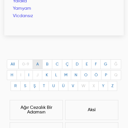
Yalaka
Yamyam
Vicdansız
All
0-9
A
B
C
Ç
D
E
F
G
Ğ
H
I
I
J
K
L
M
N
O
Ö
P
Q
R
S
Ş
T
U
Ü
V
W
X
Y
Z
Ağır Cezalık Bir
Aksi
Adamsın