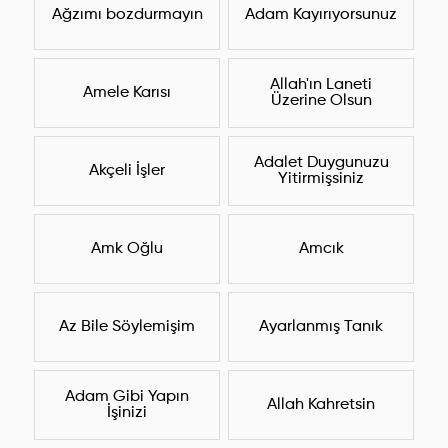
Ağzımı bozdurmayın
Adam Kayırıyorsunuz
Allah'ın Laneti
Amele Karısı
Üzerine Olsun
Adalet Duygunuzu
Akçeli İşler
Yitirmişsiniz
Amk Oğlu
Amcık
Az Bile Söylemişim
Ayarlanmış Tanık
Adam Gibi Yapın
Allah Kahretsin
İşinizi