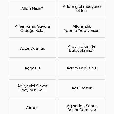
Adam gibi muayene
Allah Mısın?
et lan
Amerika'nın Savcısı
Allahsızlık
Olduğu Bel...
Yapma/Yapıyorsun
Arayın Ulan Ne
Acze Düşmüş
Bulacaksınız?
Açgözlü
Adam Değilsiniz
Adliyenizi Sinkaf
Ağzı Bozuk
Edeyim (S.ke...
Ağzından Sahte
Afrikalı
Ballar Damlıyor