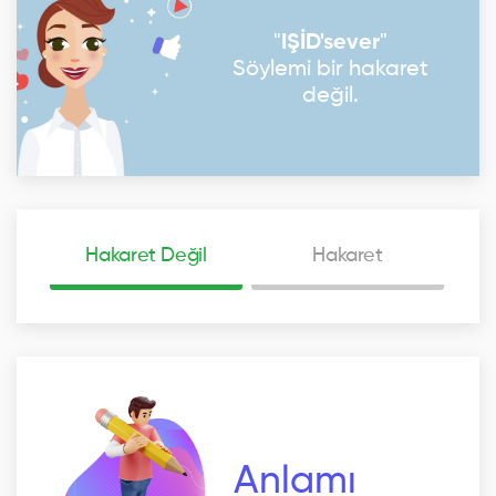
"
IŞİD'sever
"
Söylemi bir hakaret
değil.
Hakaret Değil
Hakaret
Anlamı