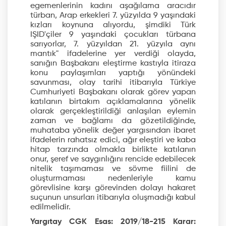
egemenlerinin kadını aşağılama aracıdır
türban, Arap erkekleri 7. yüzyılda 9 yaşındaki
kızları koynuna alıyordu, şimdiki Türk
IŞID'çiler 9 yaşındaki çocukları türbana
sarıyorlar, 7. yüzyıldan 21. yüzyıla aynı
mantık" ifadelerine yer verdiği olayda,
sanığın Başbakanı eleştirme kastıyla itiraza
konu paylaşımları yaptığı yönündeki
savunması, olay tarihi itibarıyla Türkiye
Cumhuriyeti Başbakanı olarak görev yapan
katılanın birtakım açıklamalarına yönelik
olarak gerçekleştirildiği anlaşılan eylemin
zaman ve bağlamı da gözetildiğinde,
muhataba yönelik değer yargısından ibaret
ifadelerin rahatsız edici, ağır eleştiri ve kaba
hitap tarzında olmakla birlikte katılanın
onur, şeref ve saygınlığını rencide edebilecek
nitelik taşımaması ve sövme fiilini de
oluşturmaması nedenleriyle kamu
görevlisine karşı görevinden dolayı hakaret
suçunun unsurları itibarıyla oluşmadığı kabul
edilmelidir.
Yargıtay CGK Esas: 2019/18-215 Karar: