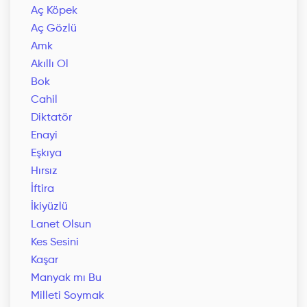
Aç Köpek
Aç Gözlü
Amk
Akıllı Ol
Bok
Cahil
Diktatör
Enayi
Eşkıya
Hırsız
İftira
İkiyüzlü
Lanet Olsun
Kes Sesini
Kaşar
Manyak mı Bu
Milleti Soymak