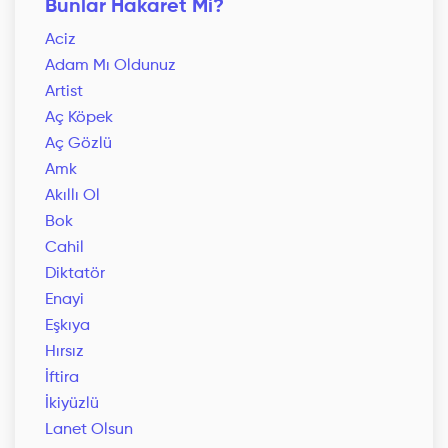
Bunlar Hakaret Mi?
Aciz
Adam Mı Oldunuz
Artist
Aç Köpek
Aç Gözlü
Amk
Akıllı Ol
Bok
Cahil
Diktatör
Enayi
Eşkıya
Hırsız
İftira
İkiyüzlü
Lanet Olsun