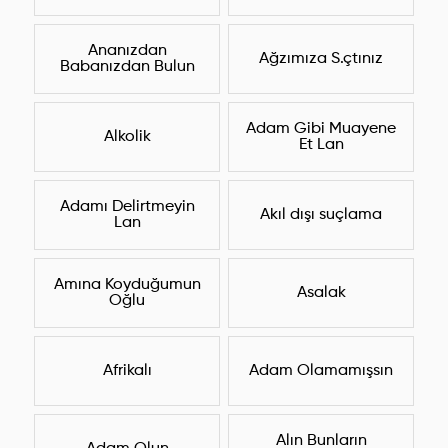
Ananızdan
Ağzımıza S.çtınız
Babanızdan Bulun
Adam Gibi Muayene
Alkolik
Et Lan
Adamı Delirtmeyin
Akıl dışı suçlama
Lan
Amına Koyduğumun
Asalak
Oğlu
Afrikalı
Adam Olamamışsın
Alın Bunların