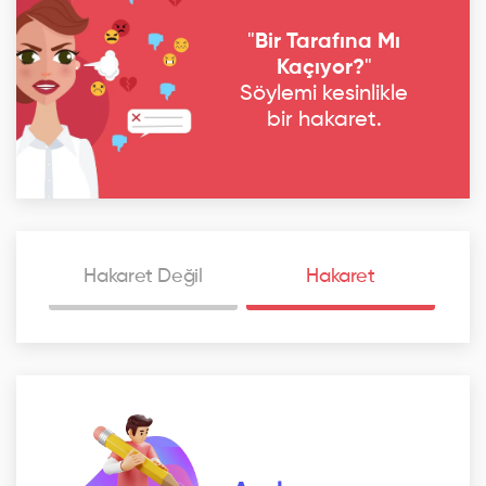
"
Bir Tarafına Mı
Kaçıyor?
"
Söylemi kesinlikle
bir hakaret.
Hakaret Değil
Hakaret