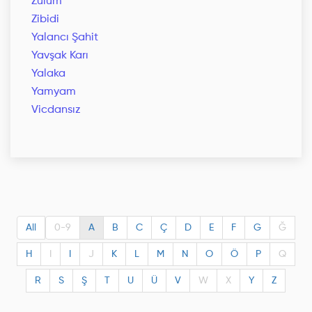
Zulüm
Zibidi
Yalancı Şahit
Yavşak Karı
Yalaka
Yamyam
Vicdansız
All
0-9
A
B
C
Ç
D
E
F
G
Ğ
H
I
I
J
K
L
M
N
O
Ö
P
Q
R
S
Ş
T
U
Ü
V
W
X
Y
Z