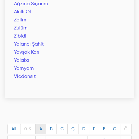
Ağzına Sıçarım
Akıllı Ol
Zalim
Zulüm
Zibidi
Yalancı Şahit
Yavşak Karı
Yalaka
Yamyam
Vicdansız
All
0-9
A
B
C
Ç
D
E
F
G
Ğ