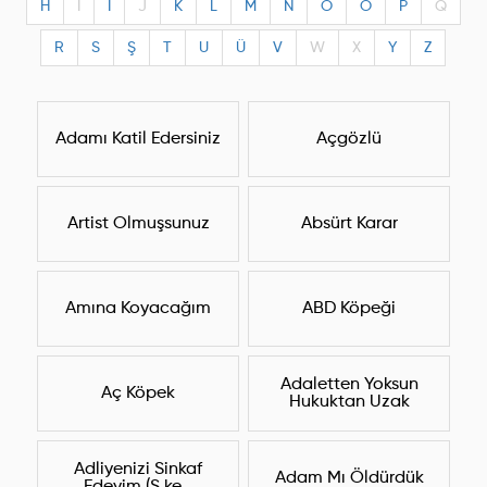
H
I
I
J
K
L
M
N
O
Ö
P
Q
R
S
Ş
T
U
Ü
V
W
X
Y
Z
Adamı Katil Edersiniz
Açgözlü
Artist Olmuşsunuz
Absürt Karar
Amına Koyacağım
ABD Köpeği
Adaletten Yoksun
Aç Köpek
Hukuktan Uzak
Adliyenizi Sinkaf
Adam Mı Öldürdük