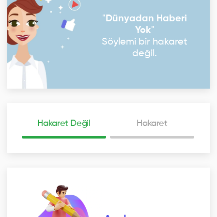
"
Dünyadan Haberi
Yok
"
Söylemi bir hakaret
değil.
Hakaret Değil
Hakaret