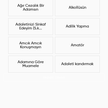
Ağır Cezalık Bir
Alkollüsün
Adamsın
Adaletinizi Sinkaf
Adilik Yapma
Edeyim (S.k...
Amcık Amcık
Amatör
Konuşmayın
Adamına Göre
Adaleti kandırmak
Muamele
Hepsini Göster