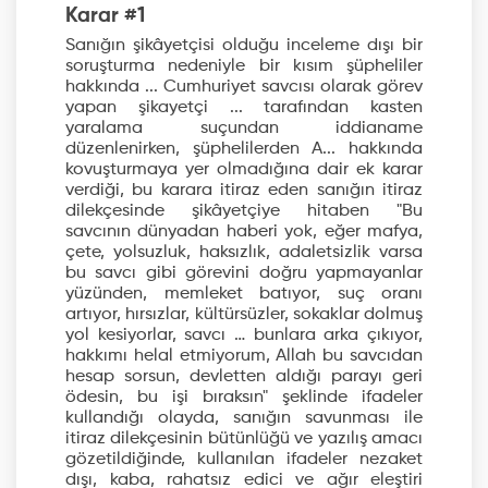
Karar #1
Sanığın şikâyetçisi olduğu inceleme dışı bir
soruşturma nedeniyle bir kısım şüpheliler
hakkında ... Cumhuriyet savcısı olarak görev
yapan şikayetçi ... tarafından kasten
yaralama suçundan iddianame
düzenlenirken, şüphelilerden A... hakkında
kovuşturmaya yer olmadığına dair ek karar
verdiği, bu karara itiraz eden sanığın itiraz
dilekçesinde şikâyetçiye hitaben "Bu
savcının dünyadan haberi yok, eğer mafya,
çete, yolsuzluk, haksızlık, adaletsizlik varsa
bu savcı gibi görevini doğru yapmayanlar
yüzünden, memleket batıyor, suç oranı
artıyor, hırsızlar, kültürsüzler, sokaklar dolmuş
yol kesiyorlar, savcı … bunlara arka çıkıyor,
hakkımı helal etmiyorum, Allah bu savcıdan
hesap sorsun, devletten aldığı parayı geri
ödesin, bu işi bıraksın" şeklinde ifadeler
kullandığı olayda, sanığın savunması ile
itiraz dilekçesinin bütünlüğü ve yazılış amacı
gözetildiğinde, kullanılan ifadeler nezaket
dışı, kaba, rahatsız edici ve ağır eleştiri