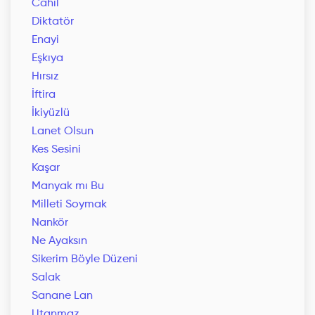
Cahil
Diktatör
Enayi
Eşkıya
Hırsız
İftira
İkiyüzlü
Lanet Olsun
Kes Sesini
Kaşar
Manyak mı Bu
Milleti Soymak
Nankör
Ne Ayaksın
Sikerim Böyle Düzeni
Salak
Sanane Lan
Utanmaz