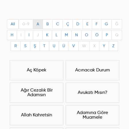
All
0-9
A
B
C
Ç
D
E
F
G
Ğ
H
I
I
J
K
L
M
N
O
Ö
P
Q
R
S
Ş
T
U
Ü
V
W
X
Y
Z
Aç Köpek
Acınacak Durum
Ağır Cezalık Bir
Avukatı Mısın?
Adamsın
Adamına Göre
Allah Kahretsin
Muamele