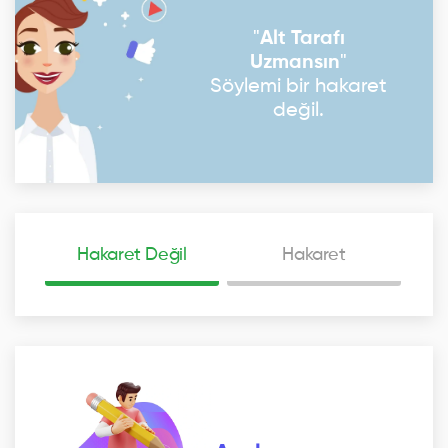
"
Alt Tarafı
Uzmansın
"
Söylemi bir hakaret
değil.
Hakaret Değil
Hakaret