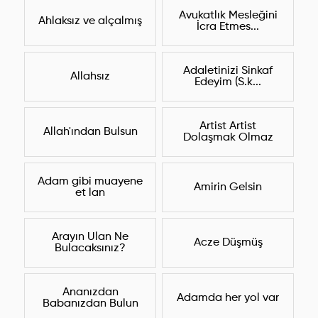
Avukatlık Mesleğini
Ahlaksız ve alçalmış
İcra Etmes...
Adaletinizi Sinkaf
Allahsız
Edeyim (S.k...
Artist Artist
Allah'ından Bulsun
Dolaşmak Olmaz
Adam gibi muayene
Amirin Gelsin
et lan
Arayın Ulan Ne
Acze Düşmüş
Bulacaksınız?
Ananızdan
Adamda her yol var
Babanızdan Bulun