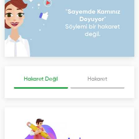
"
Sayemde Karnınız
Doyuyor
"
Söylemi bir hakaret
değil.
Hakaret Değil
Hakaret