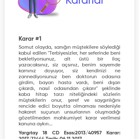
Kararlar
Karar #1
Somut olayda, sanığın müştekilere söylediği
kabul edilen "Terbiyesizler, her seferinde beni
bekletiyorsunuz, alt üstü bir ilaç
yazacaksınız, siz açsınız, benim sayemde
karnınız doyuyor, siz kendinizi ne
zannediyorsunuz ben doktorun odasına
girdim, bayan hasta vardı, beni dışarı
çıkardı, nasıl odasından çıkarır" şeklinde
kaba hitap tarzı niteliğindeki sözlerin
müştekilerin onur, şeref ve saygınlığını
rencide edici boyutta olmaması nedeniyle
hakaret suçunun unsurlarının oluşmadığı
gözetilmeden mahkumiyet karar verilmesi
kanuna aykırı...
Yargıtay 18 CD Esas:2013/40957 Karar: