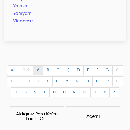
Yalaka
Yamyam
Vicdansız
All
0-9
A
B
C
Ç
D
E
F
G
Ğ
H
I
I
J
K
L
M
N
O
Ö
P
Q
R
S
Ş
T
U
Ü
V
W
X
Y
Z
Aldığınız Para Kefen
Acemi
Parası Ol...