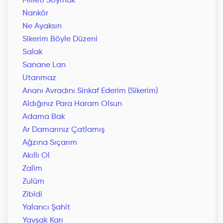
Milleti Soymak
Nankör
Ne Ayaksın
Sikerim Böyle Düzeni
Salak
Sanane Lan
Utanmaz
Ananı Avradını Sinkaf Ederim (Sikerim)
Aldığınız Para Haram Olsun
Adama Bak
Ar Damarınız Çatlamış
Ağzına Sıçarım
Akıllı Ol
Zalim
Zulüm
Zibidi
Yalancı Şahit
Yavşak Karı