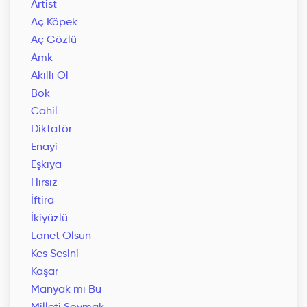
Artist
Aç Köpek
Aç Gözlü
Amk
Akıllı Ol
Bok
Cahil
Diktatör
Enayi
Eşkıya
Hırsız
İftira
İkiyüzlü
Lanet Olsun
Kes Sesini
Kaşar
Manyak mı Bu