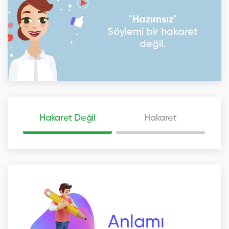
"
Hazımsız
"
Söylemi bir hakaret
değil.
Hakaret Değil
Hakaret
Anlamı