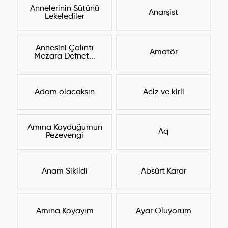
Annelerinin Sütünü
Anarşist
Lekelediler
Annesini Çalıntı
Amatör
Mezara Defnet...
Adam olacaksın
Aciz ve kirli
Amına Koyduğumun
Aq
Pezevengi
Anam Sikildi
Absürt Karar
Amına Koyayım
Ayar Oluyorum