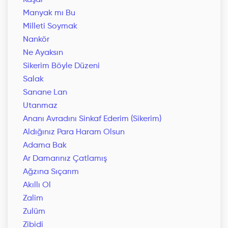
Kaşar
Manyak mı Bu
Milleti Soymak
Nankör
Ne Ayaksın
Sikerim Böyle Düzeni
Salak
Sanane Lan
Utanmaz
Ananı Avradını Sinkaf Ederim (Sikerim)
Aldığınız Para Haram Olsun
Adama Bak
Ar Damarınız Çatlamış
Ağzına Sıçarım
Akıllı Ol
Zalim
Zulüm
Zibidi