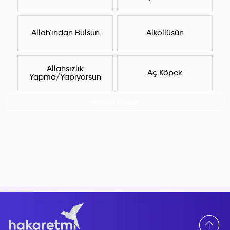
Allah'ından Bulsun
Alkollüsün
Allahsızlık
Aç Köpek
Yapma/Yapıyorsun
Hepsini Göster