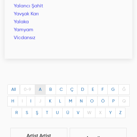
Yalancı Şahit
Yavşak Karı
Yalaka
Yamyam
Vicdansız
All
0-9
A
B
C
Ç
D
E
F
G
Ğ
H
I
I
J
K
L
M
N
O
Ö
P
Q
R
S
Ş
T
U
Ü
V
W
X
Y
Z
Artist Artist