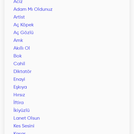
Aciz
Adam Mı Oldunuz
Artist
Aç Köpek
Aç Gözlü
Amk
Akıllı Ol
Bok
Cahil
Diktatör
Enayi
Eşkıya
Hırsız
İftira
İkiyüzlü
Lanet Olsun
Kes Sesini