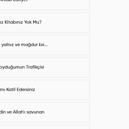
Ahlaki Zafiyet
nız Kitabınız Yok Mu?
yalnız ve mağdur bır...
oyduğumun Trafikçisi
ı Katil Edersiniz
din ve Allah'ı savunan