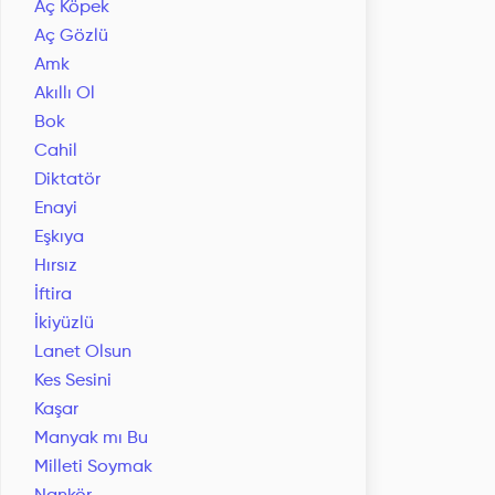
Aç Köpek
Aç Gözlü
Amk
Akıllı Ol
Bok
Cahil
Diktatör
Enayi
Eşkıya
Hırsız
İftira
İkiyüzlü
Lanet Olsun
Kes Sesini
Kaşar
Manyak mı Bu
Milleti Soymak