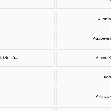
Allah'ı
Ağabeyini 
sizin hü...
Amına K
Adam
Aklınca 