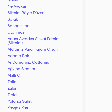
Nankör
Ne Ayaksın
Sikerim Böyle Düzeni
Salak
Sanane Lan
Utanmaz
Ananı Avradını Sinkaf Ederim
(Sikerim)
Aldığınız Para Haram Olsun
Adama Bak
Ar Damarınız Çatlamış
Ağzına Sıçarım
Akıllı Ol
Zalim
Zulüm
Zibidi
Yalancı Şahit
Yavşak Karı