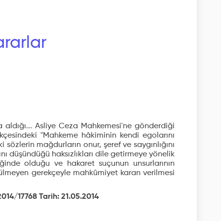
rarlar
 aldığı... Asliye Ceza Mahkemesi'ne gönderdiği
ilekçesindeki "Mahkeme hâkiminin kendi egolarını
i sözlerin mağdurların onur, şeref ve saygınlığını
nı düşündüğü haksızlıkları dile getirmeye yönelik
ğinde olduğu ve hakaret suçunun unsurlarının
ülmeyen gerekçeyle mahkûmiyet karan verilmesi
2014/17768 Tarih: 21.05.2014