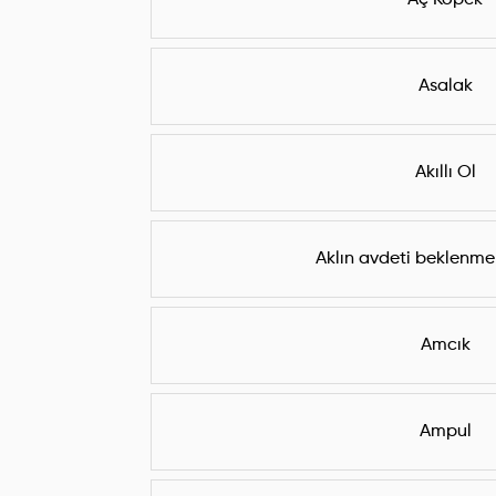
Aç Köpek
Asalak
Akıllı Ol
Aklın avdeti beklenmek
Amcık
Ampul