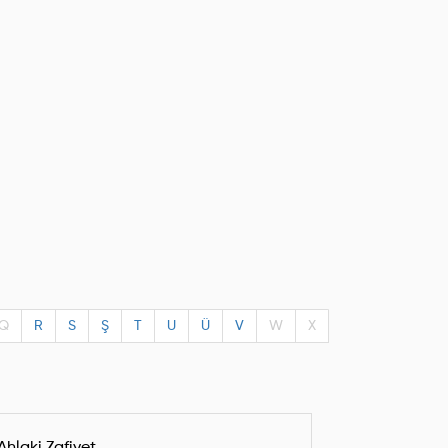
Q
R
S
Ş
T
U
Ü
V
W
X