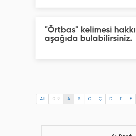
"Örtbas" kelimesi hakkı
aşağıda bulabilirsiniz.
All
0-9
A
B
C
Ç
D
E
F