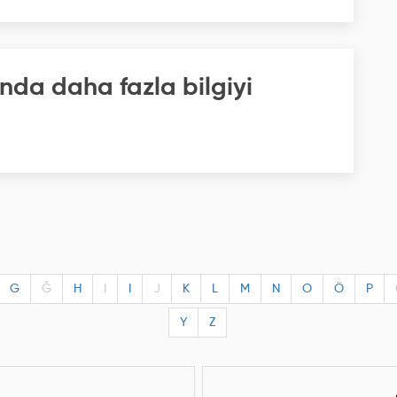
nda daha fazla bilgiyi
G
Ğ
H
I
I
J
K
L
M
N
O
Ö
P
Y
Z