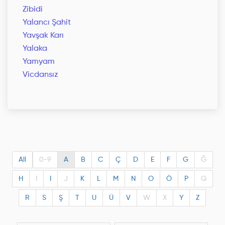
Zibidi
Yalancı Şahit
Yavşak Karı
Yalaka
Yamyam
Vicdansız
All
0-9
A
B
C
Ç
D
E
F
G
Ğ
H
I
I
J
K
L
M
N
O
Ö
P
Q
R
S
Ş
T
U
Ü
V
W
X
Y
Z