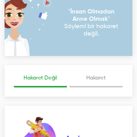
"
İnsan Olmadan
Anne Olmak
"
Söylemi bir hakaret
değil.
Hakaret Değil
Hakaret