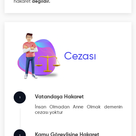
hakaret
değildir.
Cezası
Vatandaşa Hakaret
1
İnsan Olmadan Anne Olmak
demenin
cezası yoktur
Kamu Görevlisine Hakaret
2