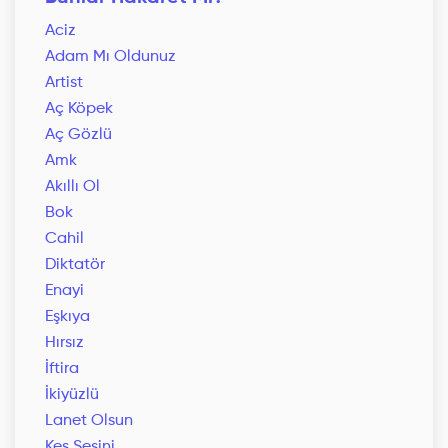
Aciz
Adam Mı Oldunuz
Artist
Aç Köpek
Aç Gözlü
Amk
Akıllı Ol
Bok
Cahil
Diktatör
Enayi
Eşkıya
Hırsız
İftira
İkiyüzlü
Lanet Olsun
Kes Sesini