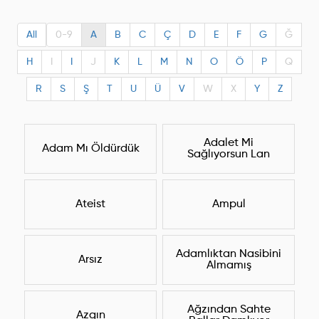
All
0-9
A
B
C
Ç
D
E
F
G
Ğ
H
I
I
J
K
L
M
N
O
Ö
P
Q
R
S
Ş
T
U
Ü
V
W
X
Y
Z
Adalet Mi
Adam Mı Öldürdük
Sağlıyorsun Lan
Ateist
Ampul
Adamlıktan Nasibini
Arsız
Almamış
Ağzından Sahte
Azgın