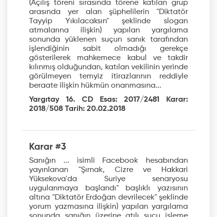
(Açılış töreni sırasında törene katılan grup
arasında yer alan şüphelilerin "Diktatör
Tayyip Yıkılacaksın" şeklinde slogan
atmalarına ilişkin) yapılan yargılama
sonunda yüklenen suçun sanık tarafından
işlendiğinin sabit olmadığı gerekçe
gösterilerek mahkemece kabul ve takdir
kılınmış olduğundan, katılan vekilinin yerinde
görülmeyen temyiz itirazlarının reddiyle
beraate ilişkin hükmün onanmasına...
Yargıtay 16. CD Esas: 2017/2481 Karar:
2018/508 Tarih: 20.02.2018
Karar #3
Sanığın ... isimli Facebook hesabından
yayınlanan "Şırnak, Cizre ve Hakkari
Yüksekova'da Suriye senaryosu
uygulanmaya başlandı" başlıklı yazısının
altına "Diktatör Erdoğan devrilecek" şeklinde
yorum yazmasına ilişkin) yapılan yargılama
sonunda sanığın üzerine atılı suçu işleme