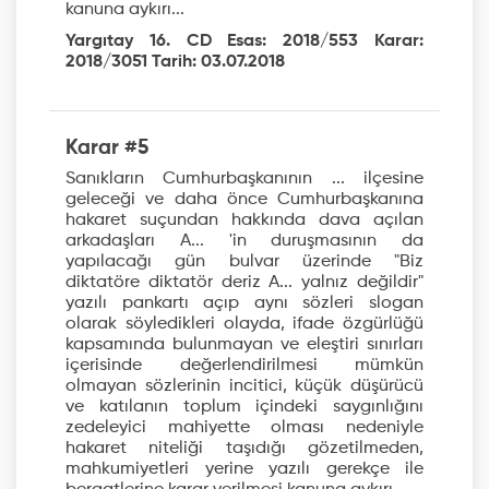
kanuna aykırı...
Yargıtay 16. CD Esas: 2018/553 Karar:
2018/3051 Tarih: 03.07.2018
Karar #5
Sanıkların Cumhurbaşkanının ... ilçesine
geleceği ve daha önce Cumhurbaşkanına
hakaret suçundan hakkında dava açılan
arkadaşları A... 'in duruşmasının da
yapılacağı gün bulvar üzerinde "Biz
diktatöre diktatör deriz A... yalnız değildir"
yazılı pankartı açıp aynı sözleri slogan
olarak söyledikleri olayda, ifade özgürlüğü
kapsamında bulunmayan ve eleştiri sınırları
içerisinde değerlendirilmesi mümkün
olmayan sözlerinin incitici, küçük düşürücü
ve katılanın toplum içindeki saygınlığını
zedeleyici mahiyette olması nedeniyle
hakaret niteliği taşıdığı gözetilmeden,
mahkumiyetleri yerine yazılı gerekçe ile