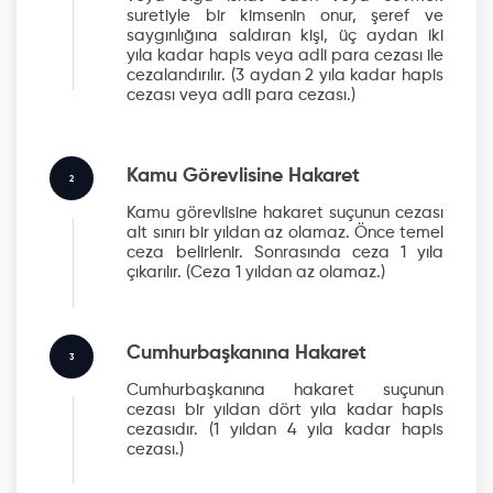
suretiyle bir kimsenin onur, şeref ve
saygınlığına saldıran kişi, üç aydan iki
yıla kadar hapis veya adli para cezası ile
cezalandırılır.
(3 aydan 2 yıla kadar hapis
cezası veya adli para cezası.)
Kamu Görevlisine Hakaret
2
Kamu görevlisine hakaret suçunun cezası
alt sınırı bir yıldan az olamaz. Önce temel
ceza belirlenir. Sonrasında ceza 1 yıla
çıkarılır.
(Ceza 1 yıldan az olamaz.)
Cumhurbaşkanına Hakaret
3
Cumhurbaşkanına hakaret suçunun
cezası bir yıldan dört yıla kadar hapis
cezasıdır.
(1 yıldan 4 yıla kadar hapis
cezası.)