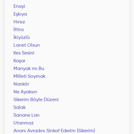
Enayi
Eşkıya
Hırsız
İftira
İkiyüzlü
Lanet Olsun
Kes Sesini
Kaşar
Manyak mı Bu
Milleti Soymak
Nankör
Ne Ayaksın
Sikerim Böyle Düzeni
Salak
Sanane Lan
Utanmaz
Ananı Avradını Sinkaf Ederim (Sikerim)