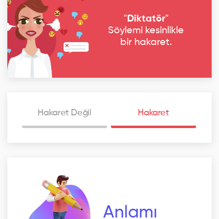
"
Diktatör
"
Söylemi kesinlikle
bir hakaret.
Hakaret Değil
Hakaret
Anlamı