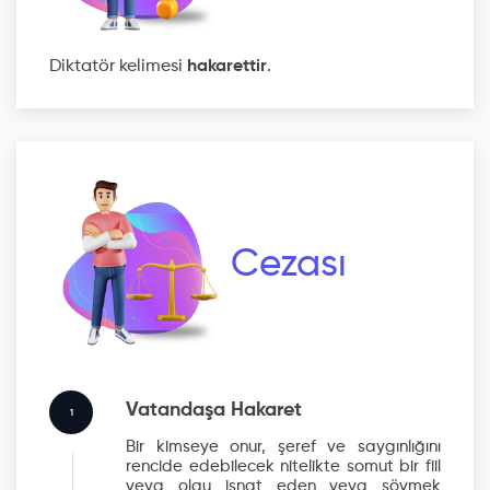
Diktatör kelimesi
hakarettir
.
Cezası
Vatandaşa Hakaret
1
Bir kimseye onur, şeref ve saygınlığını
rencide edebilecek nitelikte somut bir fiil
veya olgu isnat eden veya sövmek