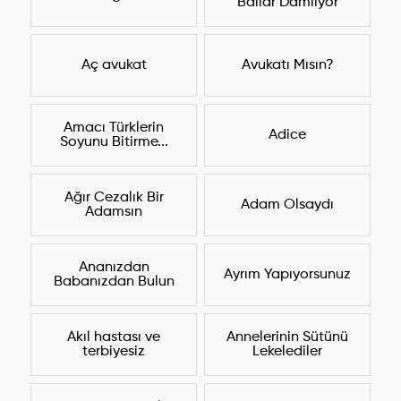
Ballar Damlıyor
Aç avukat
Avukatı Mısın?
Amacı Türklerin
Adice
Soyunu Bitirme...
Ağır Cezalık Bir
Adam Olsaydı
Adamsın
Ananızdan
Ayrım Yapıyorsunuz
Babanızdan Bulun
Akıl hastası ve
Annelerinin Sütünü
terbiyesiz
Lekelediler