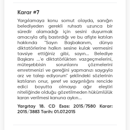
Karar #7
Yargılamaya konu somut olayda, sanığın
belediyeden gerekli ruhsatı uzunca bir
süredir alamadığı için sesini duyurmak
amacıyla afiş bastırdığı ve bu afişte katılan
hakkında "Sayın Başbakanım, dünya
diktatörlerine halkın sesine kulak vermesini
tavsiye ettiğiniz gibi, sayın... Belediye
Başkanı ...'e diktatörlükten vazgeçmelerini,
müteşebbisin sorunlarını çözmelerini
emretmenizi ve gereğini yapmanızı saygıyla
arz ve talep ediyorum" şeklindeki sözlerinin
katılanın onur, şeref ve saygınlığını rencide
edici boyutta olmayıp ağır eleştiri
niteliğinde olduğu gözetilmeden hükümlülük
kararı verilmesi kanuna aykırı...
Yargıtay 18. CD Esas: 2015/7580 Karar:
2015/3883 Tarih: 01.07.2015