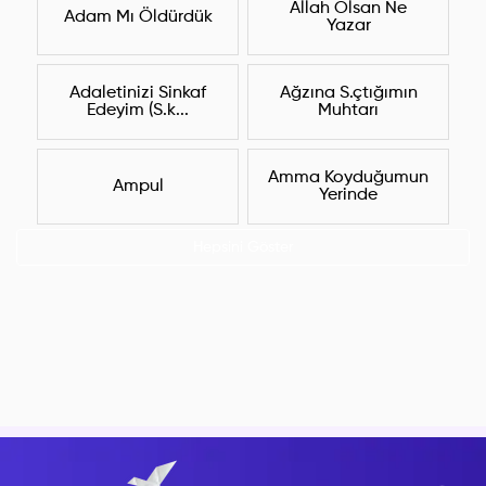
Allah Olsan Ne
Adam Mı Öldürdük
Yazar
Adaletinizi Sinkaf
Ağzına S.çtığımın
Edeyim (S.k...
Muhtarı
Amma Koyduğumun
Ampul
Yerinde
Hepsini Göster