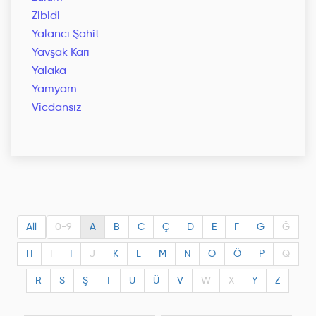
Zibidi
Yalancı Şahit
Yavşak Karı
Yalaka
Yamyam
Vicdansız
All
0-9
A
B
C
Ç
D
E
F
G
Ğ
H
I
I
J
K
L
M
N
O
Ö
P
Q
R
S
Ş
T
U
Ü
V
W
X
Y
Z