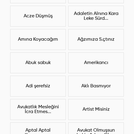
Adaletin Alnına Kara
Acze Düşmüş
Leke Sürd...
Amına Koyacağım
Ağzımıza S.çtınız
Abuk sabuk
Amerikancı
Adi şerefsiz
Aklı Basmıyor
Avukatlık Mesleğini
Artist Misiniz
İcra Etmes...
Aptal Aptal
Avukat Olmuşsun