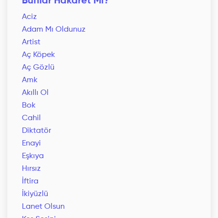
Bunlar Hakaret Mi?
Aciz
Adam Mı Oldunuz
Artist
Aç Köpek
Aç Gözlü
Amk
Akıllı Ol
Bok
Cahil
Diktatör
Enayi
Eşkıya
Hırsız
İftira
İkiyüzlü
Lanet Olsun