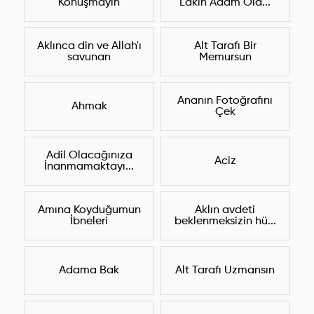
Konuşmayın
Lakin Adam Ola...
Aklınca din ve Allah'ı
Alt Tarafı Bir
savunan
Memursun
Ananın Fotoğrafını
Ahmak
Çek
Adil Olacağınıza
Aciz
İnanmamaktayı...
Amına Koyduğumun
Aklın avdeti
İbneleri
beklenmeksizin hü...
Adama Bak
Alt Tarafı Uzmansın