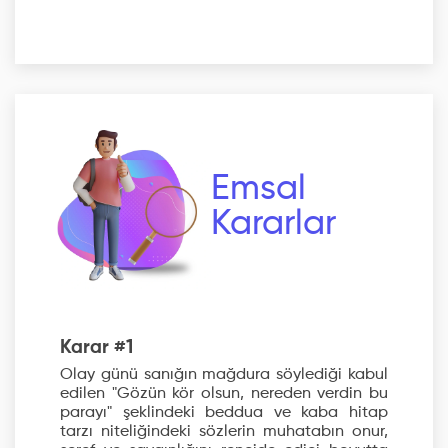
Emsal
Kararlar
Karar #1
Olay günü sanığın mağdura söylediği kabul
edilen "Gözün kör olsun, nereden verdin bu
parayı" şeklindeki beddua ve kaba hitap
tarzı niteliğindeki sözlerin muhatabın onur,