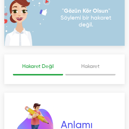
"
Gözün Kör Olsun
"
Söylemi bir hakaret
değil.
Hakaret Değil
Hakaret
Anlamı