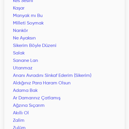
Kes Sesini
Kaşar
Manyak mı Bu
Milleti Soymak
Nankör
Ne Ayaksın
Sikerim Böyle Düzeni
Salak
Sanane Lan
Utanmaz
Ananı Avradını Sinkaf Ederim (Sikerim)
Aldığınız Para Haram Olsun
Adama Bak
Ar Damarınız Çatlamış
Ağzına Sıçarım
Akıllı Ol
Zalim
Zulüm