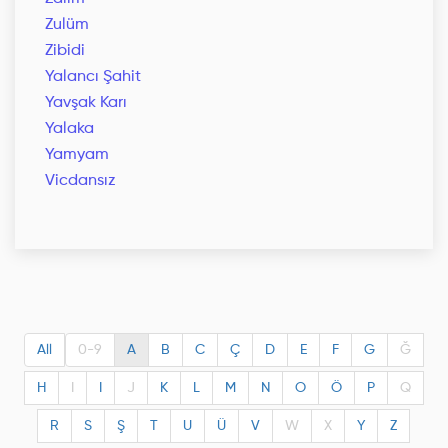
Zulüm
Zibidi
Yalancı Şahit
Yavşak Karı
Yalaka
Yamyam
Vicdansız
All
0-9
A
B
C
Ç
D
E
F
G
Ğ
H
I
I
J
K
L
M
N
O
Ö
P
Q
R
S
Ş
T
U
Ü
V
W
X
Y
Z