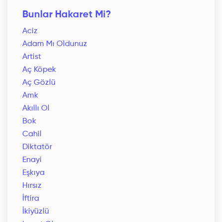
Bunlar Hakaret Mi?
Aciz
Adam Mı Oldunuz
Artist
Aç Köpek
Aç Gözlü
Amk
Akıllı Ol
Bok
Cahil
Diktatör
Enayi
Eşkıya
Hırsız
İftira
İkiyüzlü