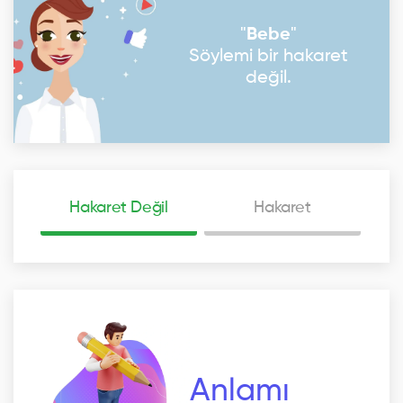
"
Bebe
"
Söylemi bir hakaret
değil.
Hakaret Değil
Hakaret
Anlamı