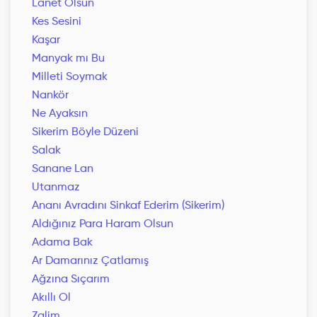
Lanet Olsun
Kes Sesini
Kaşar
Manyak mı Bu
Milleti Soymak
Nankör
Ne Ayaksın
Sikerim Böyle Düzeni
Salak
Sanane Lan
Utanmaz
Ananı Avradını Sinkaf Ederim (Sikerim)
Aldığınız Para Haram Olsun
Adama Bak
Ar Damarınız Çatlamış
Ağzına Sıçarım
Akıllı Ol
Zalim