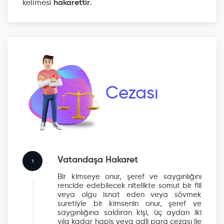
kelimesi
hakarettir
.
Cezası
Vatandaşa Hakaret
1
Bir kimseye onur, şeref ve saygınlığını
rencide edebilecek nitelikte somut bir fiil
veya olgu isnat eden veya sövmek
suretiyle bir kimsenin onur, şeref ve
saygınlığına saldıran kişi, üç aydan iki
yıla kadar hapis veya adli para cezası ile