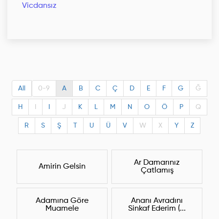
Vicdansız
All
0-9
A
B
C
Ç
D
E
F
G
Ğ
H
I
I
J
K
L
M
N
O
Ö
P
Q
R
S
Ş
T
U
Ü
V
W
X
Y
Z
Ar Damarınız
Amirin Gelsin
Çatlamış
Adamına Göre
Ananı Avradını
Muamele
Sinkaf Ederim (...