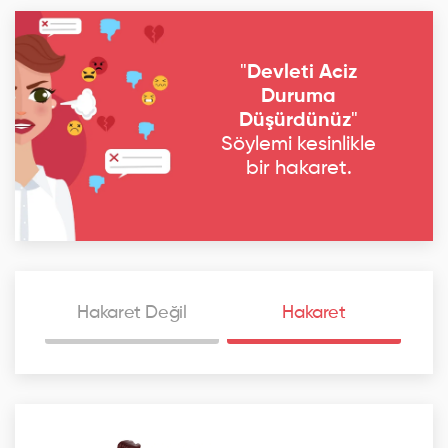
"
Devleti Aciz
Duruma
Düşürdünüz
"
Söylemi kesinlikle
bir hakaret.
Hakaret Değil
Hakaret