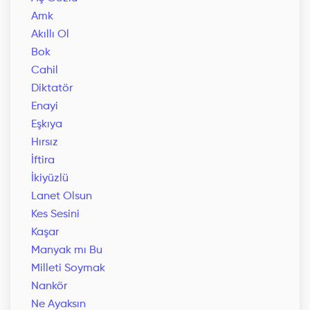
Amk
Akıllı Ol
Bok
Cahil
Diktatör
Enayi
Eşkıya
Hırsız
İftira
İkiyüzlü
Lanet Olsun
Kes Sesini
Kaşar
Manyak mı Bu
Milleti Soymak
Nankör
Ne Ayaksın