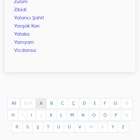
Zulüm
Zibidi
Yalancı Şahit
Yavşak Karı
Yalaka
Yamyam
Vicdansız
All
0-9
A
B
C
Ç
D
E
F
G
Ğ
H
I
I
J
K
L
M
N
O
Ö
P
Q
R
S
Ş
T
U
Ü
V
W
X
Y
Z