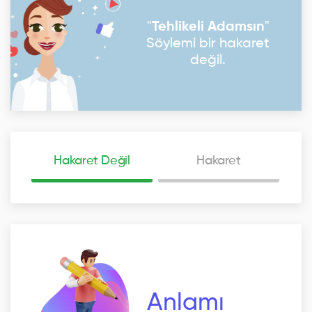
"
Tehlikeli Adamsın
"
Söylemi bir hakaret
değil.
Hakaret Değil
Hakaret
Anlamı