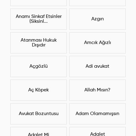
Anamı Sinkaf Etsinler
Azgın
(Siksinl...
Atanması Hukuk
Amcık Ağızlı
Dışıdır
Açgözlü
Adi avukat
Aç Köpek
Allah Mısın?
Avukat Bozuntusu
Adam Olamamışsın
Adalet
Adalet Mi