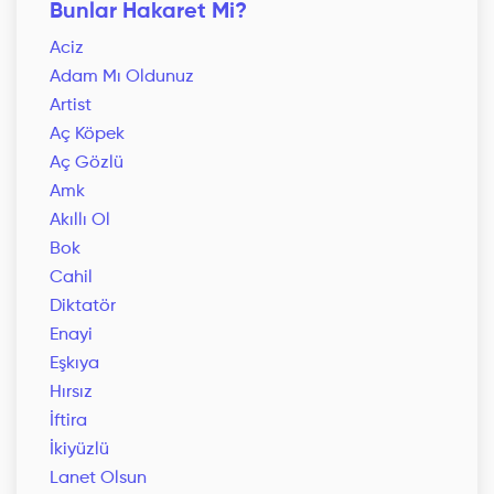
Bunlar Hakaret Mi?
Aciz
Adam Mı Oldunuz
Artist
Aç Köpek
Aç Gözlü
Amk
Akıllı Ol
Bok
Cahil
Diktatör
Enayi
Eşkıya
Hırsız
İftira
İkiyüzlü
Lanet Olsun