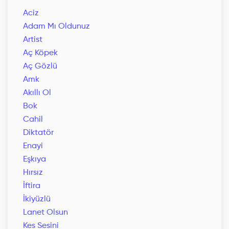
Aciz
Adam Mı Oldunuz
Artist
Aç Köpek
Aç Gözlü
Amk
Akıllı Ol
Bok
Cahil
Diktatör
Enayi
Eşkıya
Hırsız
İftira
İkiyüzlü
Lanet Olsun
Kes Sesini