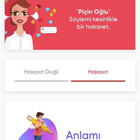
"
Piçin Oğlu
"
Söylemi kesinlikle
bir hakaret.
Hakaret Değil
Hakaret
Anlamı