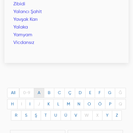
Zibidi
Yalancı Şahit
Yavşak Karı
Yalaka
Yamyam
Vicdansız
All
0-9
A
B
C
Ç
D
E
F
G
Ğ
H
I
I
J
K
L
M
N
O
Ö
P
Q
R
S
Ş
T
U
Ü
V
W
X
Y
Z