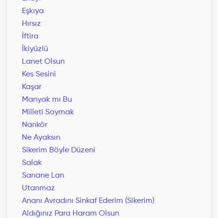
Eşkıya
Hırsız
İftira
İkiyüzlü
Lanet Olsun
Kes Sesini
Kaşar
Manyak mı Bu
Milleti Soymak
Nankör
Ne Ayaksın
Sikerim Böyle Düzeni
Salak
Sanane Lan
Utanmaz
Ananı Avradını Sinkaf Ederim (Sikerim)
Aldığınız Para Haram Olsun