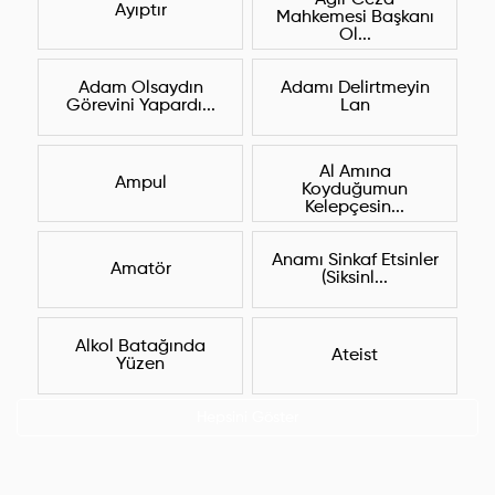
Ağır Ceza
Ayıptır
Mahkemesi Başkanı
Ol...
Adam Olsaydın
Adamı Delirtmeyin
Görevini Yapardı...
Lan
Al Amına
Ampul
Koyduğumun
Kelepçesin...
Anamı Sinkaf Etsinler
Amatör
(Siksinl...
Alkol Batağında
Ateist
Yüzen
Hepsini Göster