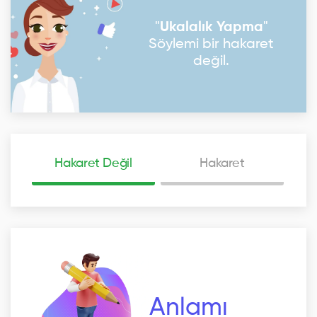
"
Ukalalık Yapma
"
Söylemi bir hakaret
değil.
Hakaret Değil
Hakaret
Anlamı