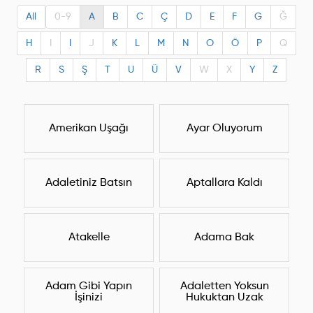
All
0-9
A
B
C
Ç
D
E
F
G
Ğ
H
I
I
J
K
L
M
N
O
Ö
P
Q
R
S
Ş
T
U
Ü
V
W
X
Y
Z
Amerikan Uşağı
Ayar Oluyorum
Adaletiniz Batsın
Aptallara Kaldı
Atakelle
Adama Bak
Adam Gibi Yapın
Adaletten Yoksun
İşinizi
Hukuktan Uzak