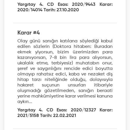
Yargıtay 4. CD Esas: 2020/9443 Karar:
2020/14014 Tarih: 27.10.2020
Karar #4
Olay günü sanığın katılana söylediği kabul
edilen sözlerin (Doktora hitaben: Buradan
ekmek yiyorsun, bizim üzerimizden para
kazanıyorsan, 7-8 bin lira para alıyorsun,
ukalalık etme, terbiyesiz) muhatabın onur,
şeref ve saygınlığını rencide edici boyutta
olmayıp rahatsız edici, kaba ve nezaket diş
hitap tarzı niteliğinde olduğu, dolayısıyla
hakaret suçunun unsurları itibariyle
oluşmadığı gözetilmeden, sanığın beraati
yerine mahkûmiyetine karar verilmesi kanuna
aykırı...
Yargıtay 4. CD Esas: 2020/12327 Karar:
2021/5158 Tarih: 22.02.2021