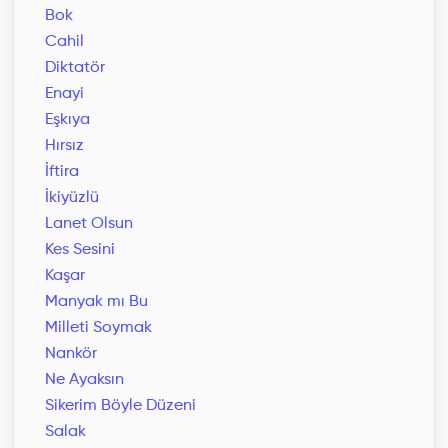
Bok
Cahil
Diktatör
Enayi
Eşkıya
Hırsız
İftira
İkiyüzlü
Lanet Olsun
Kes Sesini
Kaşar
Manyak mı Bu
Milleti Soymak
Nankör
Ne Ayaksın
Sikerim Böyle Düzeni
Salak