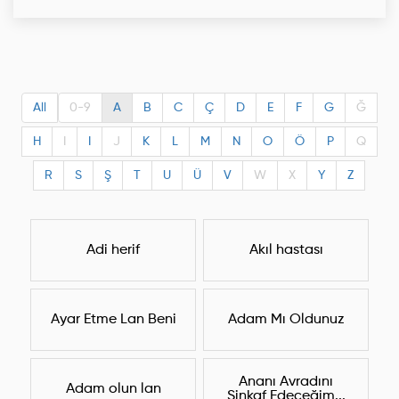
All
0-9
A
B
C
Ç
D
E
F
G
Ğ
H
I
I
J
K
L
M
N
O
Ö
P
Q
R
S
Ş
T
U
Ü
V
W
X
Y
Z
Adi herif
Akıl hastası
Ayar Etme Lan Beni
Adam Mı Oldunuz
Ananı Avradını
Adam olun lan
Sinkaf Edeceğim...