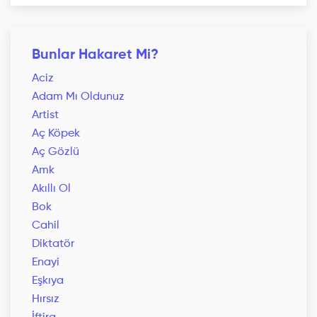
Bunlar Hakaret Mi?
Aciz
Adam Mı Oldunuz
Artist
Aç Köpek
Aç Gözlü
Amk
Akıllı Ol
Bok
Cahil
Diktatör
Enayi
Eşkıya
Hırsız