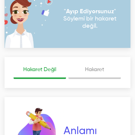
"
Ayıp Ediyorsunuz
"
Söylemi bir hakaret
değil.
Hakaret Değil
Hakaret
Anlamı