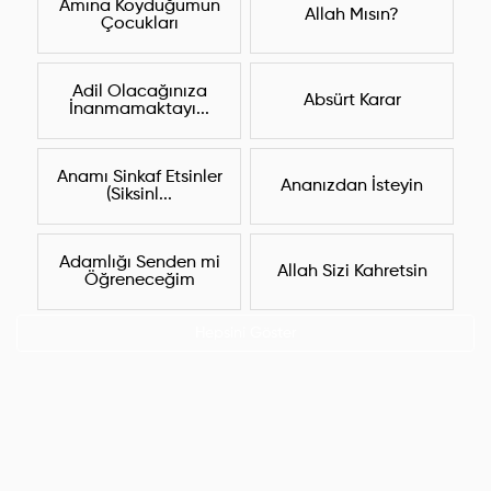
Amına Koyduğumun
Allah Mısın?
Çocukları
Adil Olacağınıza
Absürt Karar
İnanmamaktayı...
Anamı Sinkaf Etsinler
Ananızdan İsteyin
(Siksinl...
Adamlığı Senden mi
Allah Sizi Kahretsin
Öğreneceğim
Hepsini Göster