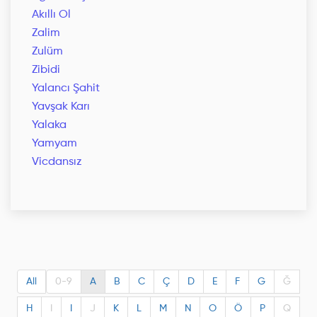
Akıllı Ol
Zalim
Zulüm
Zibidi
Yalancı Şahit
Yavşak Karı
Yalaka
Yamyam
Vicdansız
All
0-9
A
B
C
Ç
D
E
F
G
Ğ
H
I
I
J
K
L
M
N
O
Ö
P
Q