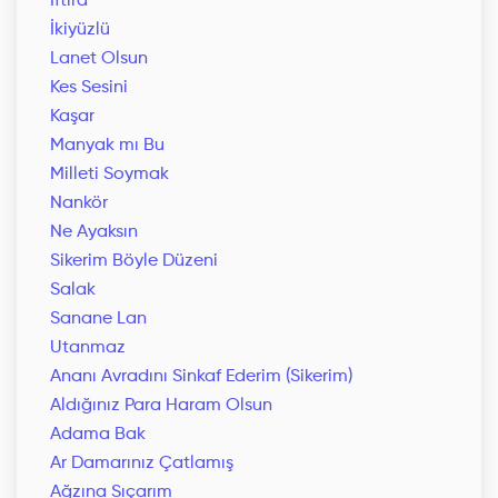
İftira
İkiyüzlü
Lanet Olsun
Kes Sesini
Kaşar
Manyak mı Bu
Milleti Soymak
Nankör
Ne Ayaksın
Sikerim Böyle Düzeni
Salak
Sanane Lan
Utanmaz
Ananı Avradını Sinkaf Ederim (Sikerim)
Aldığınız Para Haram Olsun
Adama Bak
Ar Damarınız Çatlamış
Ağzına Sıçarım