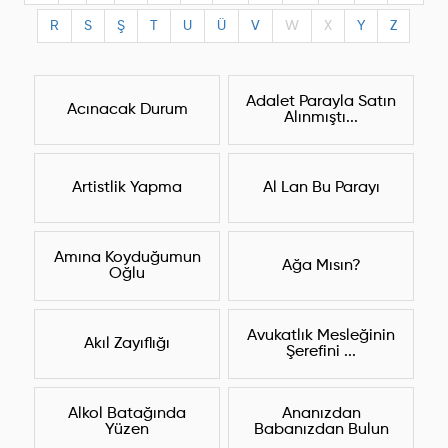
R
S
Ş
T
U
Ü
V
W
X
Y
Z
Adalet Parayla Satın
Acınacak Durum
Alınmıştı...
Artistlik Yapma
Al Lan Bu Parayı
Amına Koyduğumun
Ağa Mısın?
Oğlu
Avukatlık Mesleğinin
Akıl Zayıflığı
Şerefini ...
Alkol Batağında
Ananızdan
Yüzen
Babanızdan Bulun