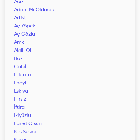
Aciz
Adam Mı Oldunuz
Artist
Aç Köpek
Aç Gözlü
Amk
Akıllı Ol
Bok
Cahil
Diktatör
Enayi
Eşkıya
Hırsız
İftira
İkiyüzlü
Lanet Olsun
Kes Sesini