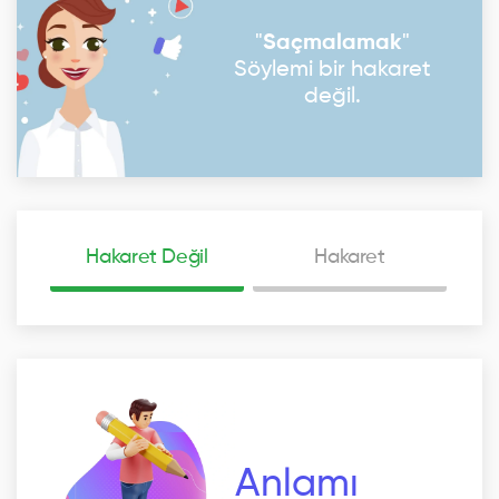
"
Saçmalamak
"
Söylemi bir hakaret
değil.
Hakaret Değil
Hakaret
Anlamı