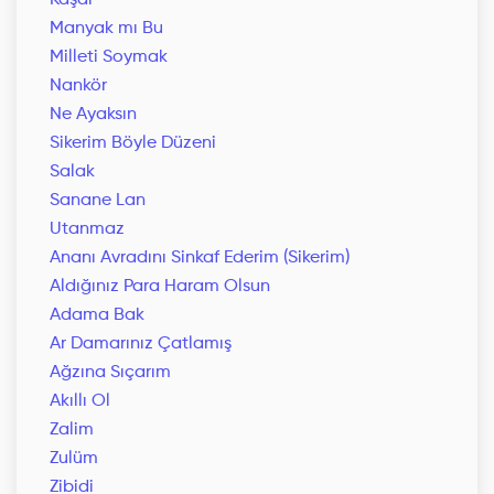
Kaşar
Manyak mı Bu
Milleti Soymak
Nankör
Ne Ayaksın
Sikerim Böyle Düzeni
Salak
Sanane Lan
Utanmaz
Ananı Avradını Sinkaf Ederim (Sikerim)
Aldığınız Para Haram Olsun
Adama Bak
Ar Damarınız Çatlamış
Ağzına Sıçarım
Akıllı Ol
Zalim
Zulüm
Zibidi