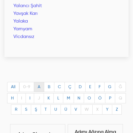
Yalancı Şahit
Yavşak Karı
Yalaka
Yamyam
Vicdansız
All
0-9
A
B
C
Ç
D
E
F
G
Ğ
H
I
I
J
K
L
M
N
O
Ö
P
Q
R
S
Ş
T
U
Ü
V
W
X
Y
Z
Adımı Ağzına Alma