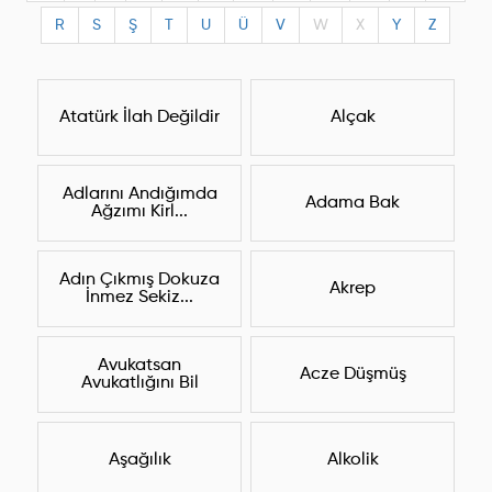
R
S
Ş
T
U
Ü
V
W
X
Y
Z
Atatürk İlah Değildir
Alçak
Adlarını Andığımda
Adama Bak
Ağzımı Kirl...
Adın Çıkmış Dokuza
Akrep
İnmez Sekiz...
Avukatsan
Acze Düşmüş
Avukatlığını Bil
Aşağılık
Alkolik