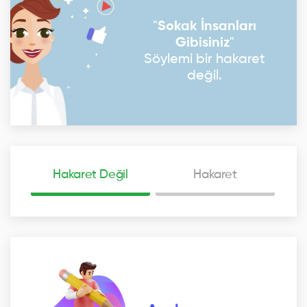
"
Sokak İnsanları
Gibisiniz
"
Söylemi bir hakaret
değil.
Hakaret Değil
Hakaret