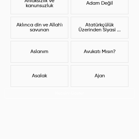
Ahlaksızlık ve
Adam Değil
kanunsuzluk
Aklınca din ve Allah'ı
Atatürkçülük
savunan
Üzerinden Siyasi ...
Aslanım
Avukatı Mısın?
Asalak
Ajan
Hepsini Göster