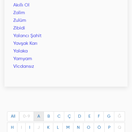
Akıllı Ol
Zalim
Zulüm
Zibidi
Yalancı Şahit
Yavşak Karı
Yalaka
Yamyam
Vicdansız
All
0-9
A
B
C
Ç
D
E
F
G
Ğ
H
I
I
J
K
L
M
N
O
Ö
P
Q