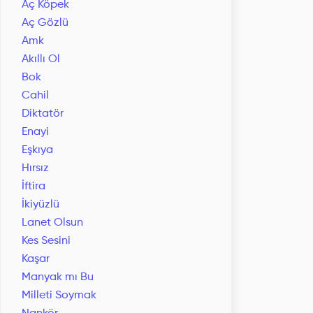
Aç Köpek
Aç Gözlü
Amk
Akıllı Ol
Bok
Cahil
Diktatör
Enayi
Eşkıya
Hırsız
İftira
İkiyüzlü
Lanet Olsun
Kes Sesini
Kaşar
Manyak mı Bu
Milleti Soymak