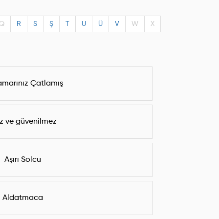
Q
R
S
Ş
T
U
Ü
V
W
X
amarınız Çatlamış
z ve güvenilmez
Aşırı Solcu
Aldatmaca