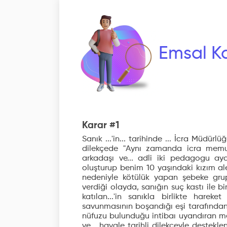
Emsal Ka
Karar #1
Sanık ...'in... tarihinde ... İcra Müdür
dilekçede "Aynı zamanda icra memur
arkadaşı ve... adli iki pedagogu a
oluşturup benim 10 yaşındaki kızım ale
nedeniyle kötülük yapan şebeke grup
verdiği olayda, sanığın suç kastı ile 
katılan...'in sanıkla birlikte harek
savunmasının boşandığı eşi tarafından
nüfuzu bulunduğu intibaı uyandıran mes
ve... havale tarihli dilekçeyle destek