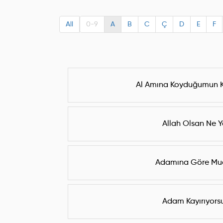
All
0-9
A
B
C
Ç
D
E
F
Al Amına Koyduğumun Ke
Allah Olsan Ne Y
Adamına Göre Mu
Adam Kayırıyors