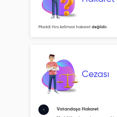
Maddi Hırs kelimesi hakaret
değildir.
Cezası
Vatandaşa Hakaret
1