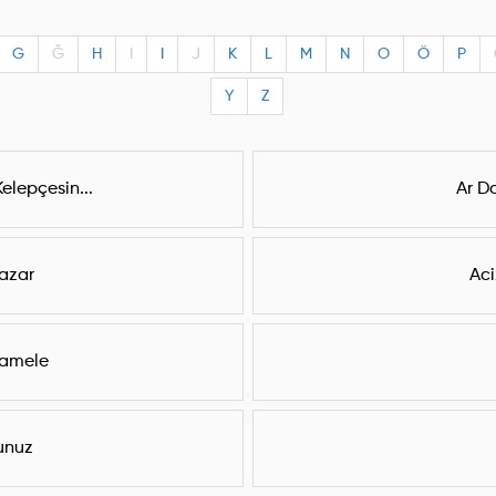
G
Ğ
H
I
I
J
K
L
M
N
O
Ö
P
Y
Z
lepçesin...
Ar D
azar
Aci
amele
unuz