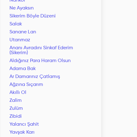
Nankör
Ne Ayaksın
Sikerim Böyle Düzeni
Salak
Sanane Lan
Utanmaz
Ananı Avradını Sinkaf Ederim
(Sikerim)
Aldığınız Para Haram Olsun
Adama Bak
Ar Damarınız Çatlamış
Ağzına Sıçarım
Akıllı Ol
Zalim
Zulüm
Zibidi
Yalancı Şahit
Yavşak Karı