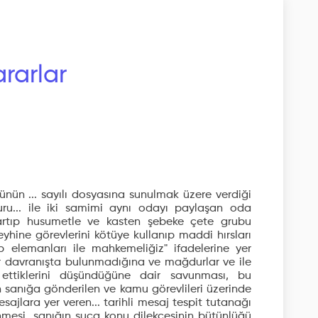
rarlar
lüğünün ... sayılı dosyasına sunulmak üzere verdiği
u... ile iki samimi aynı odayı paylaşan oda
yartıp husumetle ve kasten şebeke çete grubu
yhine görevlerini kötüye kullanıp maddi hırsları
 elemanları ile mahkemeliğiz" ifadelerine yer
bir davranışta bulunmadığına ve mağdurlar ve ile
et ettiklerini düşündüğüne dair savunması, bu
 sanığa gönderilen ve kamu görevlileri üzerinde
ajlara yer veren... tarihli mesaj tespit tutanağı
lenmesi, sanığın suça konu dilekçesinin bütünlüğü