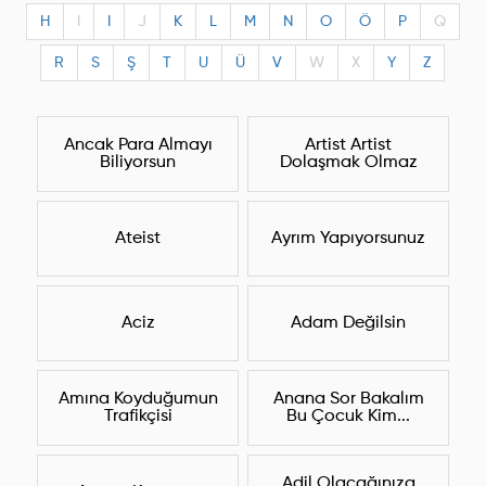
H
I
I
J
K
L
M
N
O
Ö
P
Q
R
S
Ş
T
U
Ü
V
W
X
Y
Z
Ancak Para Almayı
Artist Artist
Biliyorsun
Dolaşmak Olmaz
Ateist
Ayrım Yapıyorsunuz
Aciz
Adam Değilsin
Amına Koyduğumun
Anana Sor Bakalım
Trafikçisi
Bu Çocuk Kim...
Adil Olacağınıza