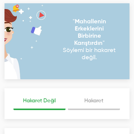
"
Mahallenin
Erkeklerini
Birbirine
Karıştırdın
"
Söylemi bir hakaret
değil.
Hakaret Değil
Hakaret