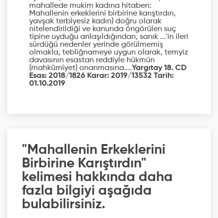
mahallede mukim kadına hitaben:
Mahallenin erkeklerini birbirine karıştırdın,
yavşak terbiyesiz kadın) doğru olarak
nitelendirildiği ve kanunda öngörülen suç
tipine uyduğu anlaşıldığından, sanık ...'in ileri
sürdüğü nedenler yerinde görülmemiş
olmakla, tebliğnameye uygun olarak, temyiz
davasının esastan reddiyle hükmün
(mahkûmiyet) onanmasına....
Yargıtay 18. CD
Esas: 2018/1826 Karar: 2019/13532 Tarih:
01.10.2019
"Mahallenin Erkeklerini
Birbirine Karıştırdın"
kelimesi hakkında daha
fazla bilgiyi aşağıda
bulabilirsiniz.