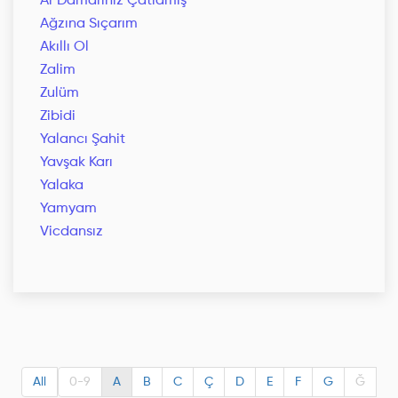
Ar Damarınız Çatlamış
Ağzına Sıçarım
Akıllı Ol
Zalim
Zulüm
Zibidi
Yalancı Şahit
Yavşak Karı
Yalaka
Yamyam
Vicdansız
All
0-9
A
B
C
Ç
D
E
F
G
Ğ