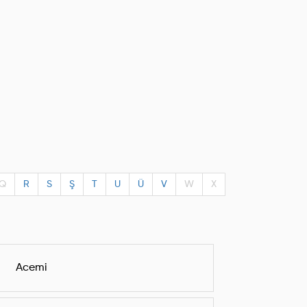
Q
R
S
Ş
T
U
Ü
V
W
X
Acemi