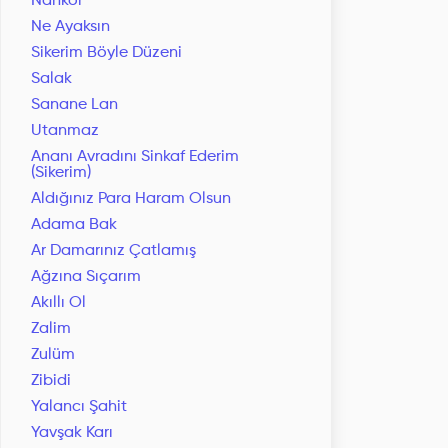
Nankör
Ne Ayaksın
Sikerim Böyle Düzeni
Salak
Sanane Lan
Utanmaz
Ananı Avradını Sinkaf Ederim
(Sikerim)
Aldığınız Para Haram Olsun
Adama Bak
Ar Damarınız Çatlamış
Ağzına Sıçarım
Akıllı Ol
Zalim
Zulüm
Zibidi
Yalancı Şahit
Yavşak Karı