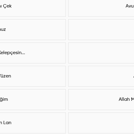
nı Çek
Avu
nuz
lepçesin...
Yüzen
eğim
Allah 
n Lan