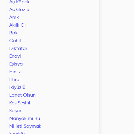
Aç Köpek
Aç Gözlü
Amk
Akıllı Ol
Bok
Cahil
Diktatör
Enayi
Eşkıya
Hırsız
İftira
İkiyüzlü
Lanet Olsun
Kes Sesini
Kaşar
Manyak mı Bu
Milleti Soymak