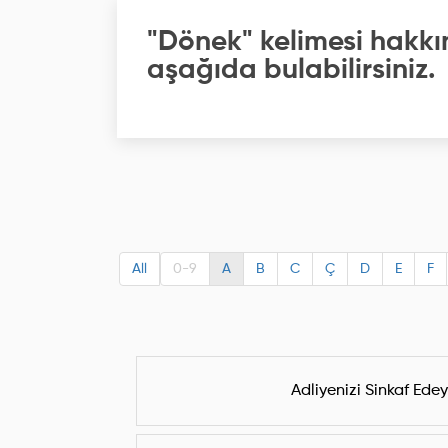
"Dönek" kelimesi hakkı
aşağıda bulabilirsiniz.
All
0-9
A
B
C
Ç
D
E
F
Adliyenizi Sinkaf Edeyi