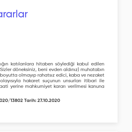
rarlar
ın katılanlara hitaben söylediği kabul edilen
: Sizler döneksiniz, beni evden aldınız) muhatabın
ci boyutta olmayıp rahatsız edici, kaba ve nezaket
olayısıyla hakaret suçunun unsurları itibari ile
aati yerine mahkumiyet kararı verilmesi kanuna
2020/13802 Tarih: 27.10.2020