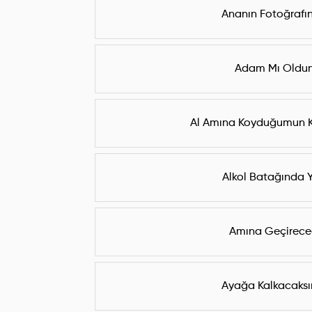
Ananın Fotoğrafı
Adam Mı Oldu
Al Amına Koyduğumun Ke
Alkol Batağında 
Amına Geçirec
Ayağa Kalkacaksı