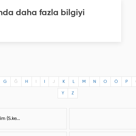
nda daha fazla bilgiyi
G
Ğ
H
I
I
J
K
L
M
N
O
Ö
P
Y
Z
m (S.ke...