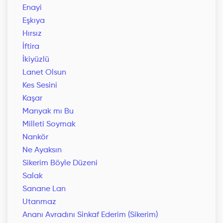
Enayi
Eşkıya
Hırsız
İftira
İkiyüzlü
Lanet Olsun
Kes Sesini
Kaşar
Manyak mı Bu
Milleti Soymak
Nankör
Ne Ayaksın
Sikerim Böyle Düzeni
Salak
Sanane Lan
Utanmaz
Ananı Avradını Sinkaf Ederim (Sikerim)