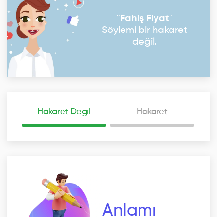
"
Fahiş Fiyat
"
Söylemi bir hakaret
değil.
Hakaret Değil
Hakaret
Anlamı