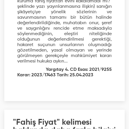
kuruma fahiş fiyattan evini kakalamadı mı?"
şeklinde yazı yayınlanmasına ilişkin) sanığın
şikâyetçiye yönelik sözlerinin ve
savunmasının tamamı bir bütün halinde
değerlendirildiğinde, muhatabın onur, şeref
ve saygınlığını rencide etme maksadıyla
söylenmediğinin, eleştiri niteliğinde
olduğunun değerlendirilmesi gerektiği,
hakaret suçunun unsurlarının oluşmadığı
gözetilmeden, yasal olmayan ve yerinde
görülmeyen gerekçeyle mahkûmiyet kararı
verilmesi hukuka aykırı...
Yargıtay 4. CD Esas: 2021/9255
Karar: 2023/17463 Tarih: 25.04.2023
"Fahiş Fiyat" kelimesi