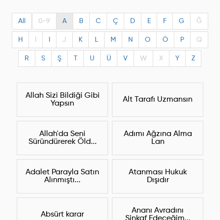
All
0-9
A
B
C
Ç
D
E
F
G
Ğ
H
I
I
J
K
L
M
N
O
Ö
P
Q
R
S
Ş
T
U
Ü
V
W
X
Y
Z
Allah Sizi Bildiği Gibi
Alt Tarafı Uzmansın
Yapsın
Allah'da Seni
Adımı Ağzına Alma
Süründürerek Öld...
Lan
Adalet Parayla Satın
Atanması Hukuk
Alınmıştı...
Dışıdır
Ananı Avradını
Absürt karar
Sinkaf Edeceğim...