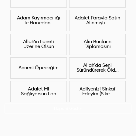
Adam Kayırmacılığı
Adalet Parayla Satın
İle Hanedan...
Alınmıştı...
Allah'ın Laneti
Alın Bunların
Üzerine Olsun
Diplomasını
Allah'da Seni
Anneni Öpeceğim
Süründürerek Öld...
Adalet Mi
Adliyenizi Sinkaf
Sağlıyorsun Lan
Edeyim (S.ke...
Hepsini Göster