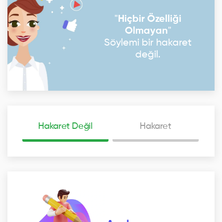
"
Hiçbir Özelliği
Olmayan
"
Söylemi bir hakaret
değil.
Hakaret Değil
Hakaret