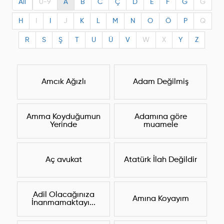
All
0-9
A
B
C
Ç
D
E
F
G
Ğ
H
I
I
J
K
L
M
N
O
Ö
P
Q
R
S
Ş
T
U
Ü
V
W
X
Y
Z
Amcık Ağızlı
Adam Değilmiş
Amma Koyduğumun
Adamına göre
Yerinde
muamele
Aç avukat
Atatürk İlah Değildir
Adil Olacağınıza
Amına Koyayım
İnanmamaktayı...