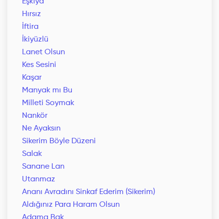
Eşkıya
Hırsız
İftira
İkiyüzlü
Lanet Olsun
Kes Sesini
Kaşar
Manyak mı Bu
Milleti Soymak
Nankör
Ne Ayaksın
Sikerim Böyle Düzeni
Salak
Sanane Lan
Utanmaz
Ananı Avradını Sinkaf Ederim (Sikerim)
Aldığınız Para Haram Olsun
Adama Bak