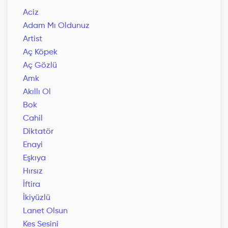
Aciz
Adam Mı Oldunuz
Artist
Aç Köpek
Aç Gözlü
Amk
Akıllı Ol
Bok
Cahil
Diktatör
Enayi
Eşkıya
Hırsız
İftira
İkiyüzlü
Lanet Olsun
Kes Sesini