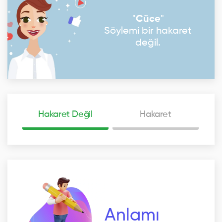
"
Cüce
"
Söylemi bir hakaret
değil.
Hakaret Değil
Hakaret
Anlamı