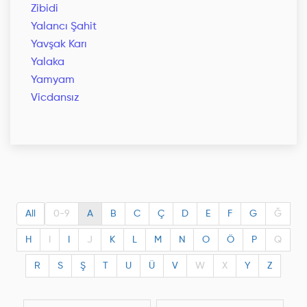
Zibidi
Yalancı Şahit
Yavşak Karı
Yalaka
Yamyam
Vicdansız
All
0-9
A
B
C
Ç
D
E
F
G
Ğ
H
I
I
J
K
L
M
N
O
Ö
P
Q
R
S
Ş
T
U
Ü
V
W
X
Y
Z