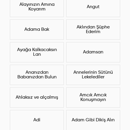
Alayınızın Amına
Angut
Koyarım
Aklından Şüphe
Adama Bak
Ederim
Ayağa Kalkacaksın
Adamsan
Lan
Ananızdan
Annelerinin Sütünü
Babanızdan Bulun
Lekelediler
Amcık Amcık
Ahlaksız ve alçalmış
Konuşmayın
Adi
Adam Gibi Dikiş Alın