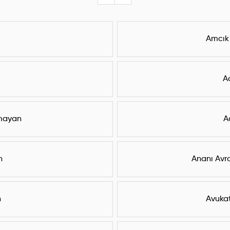
Amcık
A
ğmayan
A
n
Ananı Avra
n
Avukat