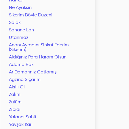
Nankör
Ne Ayaksın
Sikerim Böyle Düzeni
Salak
Sanane Lan
Utanmaz
Ananı Avradını Sinkaf Ederim
(Sikerim)
Aldığınız Para Haram Olsun
Adama Bak
Ar Damarınız Çatlamış
Ağzına Sıçarım
Akıllı Ol
Zalim
Zulüm
Zibidi
Yalancı Şahit
Yavşak Karı