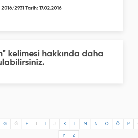
 2016/2931 Tarih: 17.02.2016
an" kelimesi hakkında daha
labilirsiniz.
G
Ğ
H
I
I
J
K
L
M
N
O
Ö
P
Y
Z