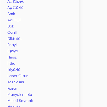
Aç Köpek
Aç Gözlü
Amk
Akıllı Ol
Bok
Cahil
Diktatör
Enayi
Eşkıya
Hırsız
İftira
İkiyüzlü
Lanet Olsun
Kes Sesini
Kaşar
Manyak mı Bu
Milleti Soymak