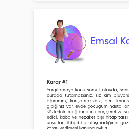
Emsal Ka
Karar #1
Yargılamaya konu somut olayda, sanığ
burada tutamazsınız, siz kim oluyorsu
otururum, karışamazsınız, ben teröri
gıcığınız var, evde çocuğum hasta, ona
sözlerinin mağdurların onur, şeref ve s
edici, kaba ve nezaket dışı hitap tarz
unsurları itibari ile oluşmadığının g
kararı verilmesi kanuna aykırı...