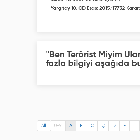
Yargıtay 18. CD Esas: 2015/17732 Karar:
"Ben Terörist Miyim Ul
fazla bilgiyi aşağıda bu
All
0-9
A
B
C
Ç
D
E
F