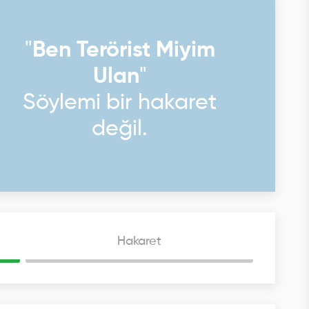
"
Ben Terörist Miyim
Ulan
"
Söylemi bir hakaret
değil.
Hakaret