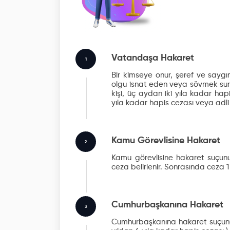
Vatandaşa Hakaret
1
Bir kimseye onur, şeref ve saygın
olgu isnat eden veya sövmek suret
kişi, üç aydan iki yıla kadar hap
yıla kadar hapis cezası veya adli
Kamu Görevlisine Hakaret
2
Kamu görevlisine hakaret suçunu
ceza belirlenir. Sonrasında ceza 1 y
Cumhurbaşkanına Hakaret
3
Cumhurbaşkanına hakaret suçunun 