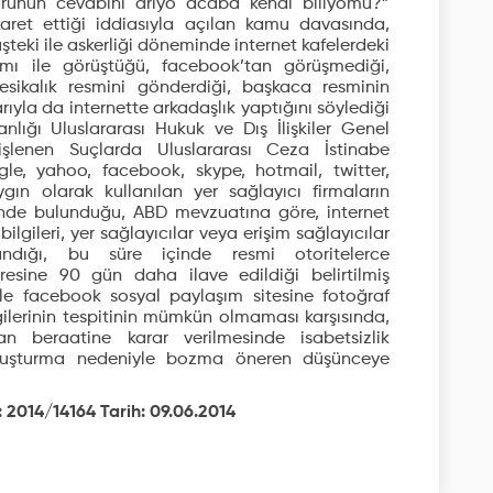
orunun cevabını arıyo acaba kendi biliyomu?”
aret ettiği iddiasıyla açılan kamu davasında,
teki ile askerliği döneminde internet kafelerdeki
amı ile görüştüğü, facebook’tan görüşmediği,
esikalık resmini gönderdiği, başkaca resminin
ıyla da internette arkadaşlık yaptığını söylediği
lığı Uluslararası Hukuk ve Dış İlişkiler Genel
şlenen Suçlarda Uluslararası Ceza İstinabe
ogle, yahoo, facebook, skype, hotmail, twitter,
ın olarak kullanılan yer sağlayıcı firmaların
i’nde bulunduğu, ABD mevzuatına göre, internet
bilgileri, yer sağlayıcılar veya erişim sağlayıcılar
ndığı, bu süre içinde resmi otoritelerce
esine 90 gün daha ilave edildiği belirtilmiş
e facebook sosyal paylaşım sitesine fotoğraf
gilerinin tespitinin mümkün olmaması karşısında,
n beraatine karar verilmesinde isabetsizlik
vuşturma nedeniyle bozma öneren düşünceye
: 2014/14164 Tarih: 09.06.2014