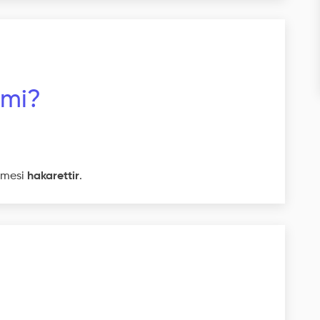
 mi?
imesi
hakarettir
.