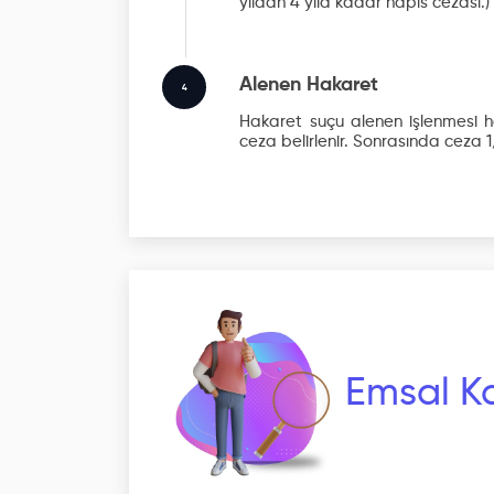
yıldan 4 yıla kadar hapis cezası.)
Alenen Hakaret
4
Hakaret suçu alenen işlenmesi ha
ceza belirlenir. Sonrasında ceza 1/
Emsal Ka