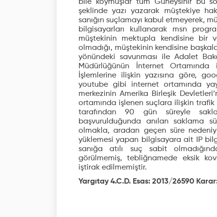
bile koymuşlar tüm Güneysınır bu s
şeklinde yazı yazarak müştekiye hak
sanığın suçlamayı kabul etmeyerek, müş
bilgisayarları kullanarak msn progr
müştekinin mektupla kendisine bir v
olmadığı, müştekinin kendisine başkalar
yönündeki savunması ile Adalet Bakan
Müdürlüğünün İnternet Ortamında i
İşlemlerine ilişkin yazısına göre, go
youtube gibi internet ortamında yayg
merkezinin Amerika Birleşik Devletler
ortamında işlenen suçlara ilişkin trafik 
tarafından 90 gün süreyle sakla
başvurulduğunda anılan saklama sür
olmakla, aradan geçen süre nedeniyl
yüklemesi yapan bilgisayara ait IP bil
sanığa atılı suç sabit olmadığında
görülmemiş, tebliğnamede eksik ko
iştirak edilmemiştir.
Yargıtay 4.C.D. Esas: 2013/26590 Karar