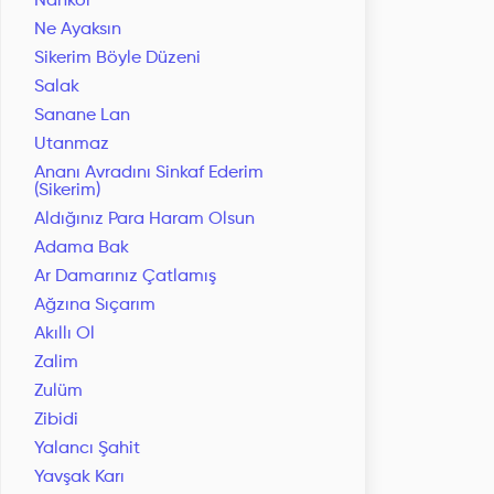
Nankör
Ne Ayaksın
Sikerim Böyle Düzeni
Salak
Sanane Lan
Utanmaz
Ananı Avradını Sinkaf Ederim
(Sikerim)
Aldığınız Para Haram Olsun
Adama Bak
Ar Damarınız Çatlamış
Ağzına Sıçarım
Akıllı Ol
Zalim
Zulüm
Zibidi
Yalancı Şahit
Yavşak Karı