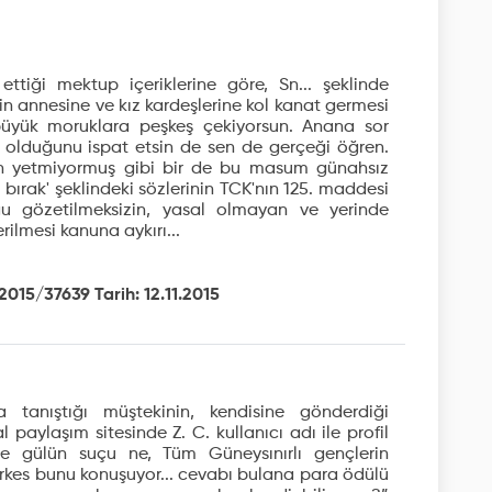
ttiği mektup içeriklerine göre, Sn... şeklinde
in annesine ve kız kardeşlerine kol kanat germesi
büyük moruklara peşkeş çekiyorsun. Anana sor
olduğunu ispat etsin de sen de gerçeği öğren.
in yetmiyormuş gibi bir de bu masum günahsız
ırak' şeklindeki sözlerinin TCK'nın 125. maddesi
u gözetilmeksizin, yasal olmayan ve yerinde
ilmesi kanuna aykırı...
2015/37639 Tarih: 12.11.2015
la tanıştığı müştekinin, kendisine gönderdiği
 paylaşım sitesinde Z. C. kullanıcı adı ile profil
me gülün suçu ne, Tüm Güneysınırlı gençlerin
rkes bunu konuşuyor... cevabı bulana para ödülü