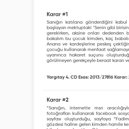
Karar #1
Sanığın katılana gönderdiğini kabul e
başlayan mektuptaki "Senin gibi birisin
gerekirken, aksine onları dedenden 
bakalım bu çocuk kimden, kaç babalı 
Anana ve kardeşlerine peskeş çektiğ
çocuğu kullanarak menfaat sağlamayı b
uyanınca hakaret suçunu oluşturduğ
görülmeyen gerekçeyle beraat kararı ver
Yargıtay 4. CD Esas: 2013/27816 Karar: 
Karar #2
“Sanığın, internette msn aracılığıy
fotoğrafları kullanarak facebook sosyal
sayfası oluşturduğu, sayfaya “Fadi
gözdesi haline gelen kimden hamile ke