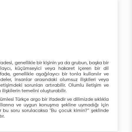
fadesi, genellikle bir kişinin ya da grubun, başka bir
alaycı, küçümseyici veya hakaret içeren bir dil
fade, genellikle aşağılayıcı bir tonla kullanılır ve
adeler, insanlar arasındaki olumsuz ilişkileri veya
tişimdeki sorunları artırabilir. Olumlu iletişim ve
ilişkilerin temelini oluşturabilir.
lesi Türkçe argo bir ifadedir ve dilimizde sıklıkla
rallarına ve uygun konuşma şekline uymadığı için
r bu soru sorulacaksa "Bu çocuk kimin?" şeklinde
ır.