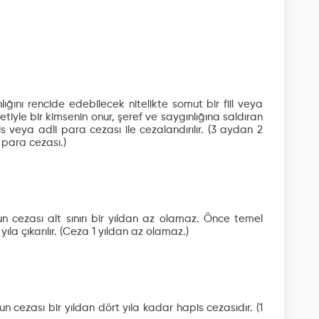
lığını rencide edebilecek nitelikte somut bir fiil veya
iyle bir kimsenin onur, şeref ve saygınlığına saldıran
is veya adli para cezası ile cezalandırılır.
(3 aydan 2
 para cezası.)
n cezası alt sınırı bir yıldan az olamaz. Önce temel
ıla çıkarılır.
(Ceza 1 yıldan az olamaz.)
cezası bir yıldan dört yıla kadar hapis cezasıdır.
(1