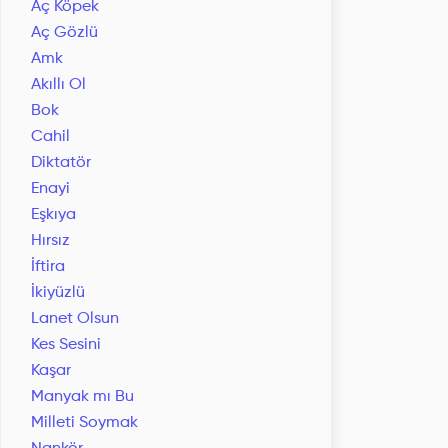
Aç Köpek
Aç Gözlü
Amk
Akıllı Ol
Bok
Cahil
Diktatör
Enayi
Eşkıya
Hırsız
İftira
İkiyüzlü
Lanet Olsun
Kes Sesini
Kaşar
Manyak mı Bu
Milleti Soymak