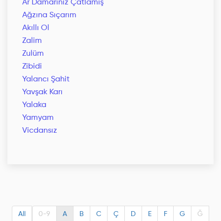
Ar Damarınız Çatlamış
Ağzına Sıçarım
Akıllı Ol
Zalim
Zulüm
Zibidi
Yalancı Şahit
Yavşak Karı
Yalaka
Yamyam
Vicdansız
All
0-9
A
B
C
Ç
D
E
F
G
Ğ