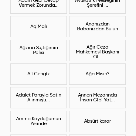
Adam Gibi Cevap
Avukatlık Mesleğinin
Vermek Zorunda...
Şerefini ...
Ananızdan
Aq Malı
Babanızdan Bulun
Ağır Ceza
Ağzına S.çtığımın
Mahkemesi Başkanı
Polisi
Ol...
Ali Cengiz
Ağa Mısın?
Adalet Parayla Satın
Annen Mezarında
Alınmıştı...
İnsan Gibi Yat...
Amma Koyduğumun
Absürt karar
Yerinde