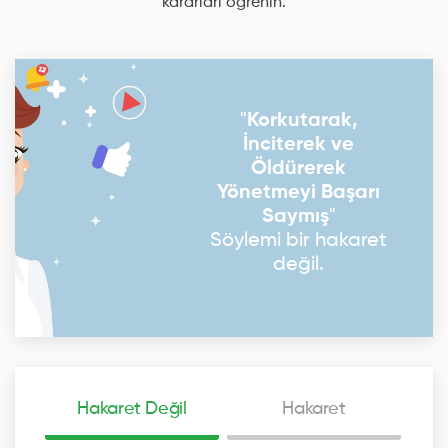
kararları ögrenin.
"
Korkutarak,
İnciterek ve
Öldürerek
Yönetmeyi Başarı
Saymış
"
Söylemi bir hakaret
değil.
Hakaret Değil
Hakaret