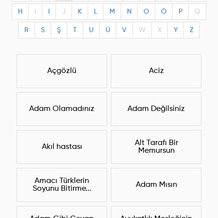
H
I
I
J
K
L
M
N
O
Ö
P
Q
R
S
Ş
T
U
Ü
V
W
X
Y
Z
Açgözlü
Aciz
Adam Olamadınız
Adam Değilsiniz
Alt Tarafı Bir
Akıl hastası
Memursun
Amacı Türklerin
Adam Mısın
Soyunu Bitirme...