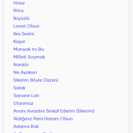
Hırsız
İftira
İkiyüzlü
Lanet Olsun
Kes Sesini
Kaşar
Manyak mı Bu
Milleti Soymak
Nankör
Ne Ayaksın
Sikerim Böyle Düzeni
Salak
Sanane Lan
Utanmaz
Ananı Avradını Sinkaf Ederim (Sikerim)
Aldığınız Para Haram Olsun
Adama Bak