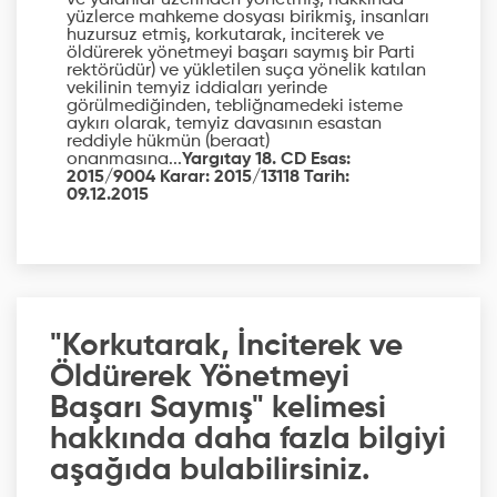
ve yalanlar üzerinden yönetmiş, hakkında
yüzlerce mahkeme dosyası birikmiş, insanları
huzursuz etmiş, korkutarak, inciterek ve
öldürerek yönetmeyi başarı saymış bir Parti
rektörüdür) ve yükletilen suça yönelik katılan
vekilinin temyiz iddiaları yerinde
görülmediğinden, tebliğnamedeki isteme
aykırı olarak, temyiz davasının esastan
reddiyle hükmün (beraat)
onanmasına...
Yargıtay 18. CD Esas:
2015/9004 Karar: 2015/13118 Tarih:
09.12.2015
"Korkutarak, İnciterek ve
Öldürerek Yönetmeyi
Başarı Saymış" kelimesi
hakkında daha fazla bilgiyi
aşağıda bulabilirsiniz.