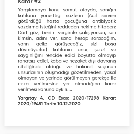
Karar #2
Yargılamaya konu somut olayda, sanığın
katılana yönelttiği sözlerin (Acil servise
götürdüğü hasta çocuğuna antibiyotik
yazdırma isteğini reddeden hekime hitaben:
Dört göz, benim vergimle çalışıyorsun, sen
kimsin, adını ver, sana hesap soracağım,
yarın gelip görüşeceğiz, sizi boşa
dövmüyorlar) katılanın onur, şeref ve
saygınlığını rencide edici boyutta olmayıp
rahatsız edici, kaba ve nezaket dışı davranış
niteliğinde olduğu ve hakaret suçunun
unsurlarının oluşmadığı gözetilmeden, yasal
olmayan ve yerinde görülmeyen gerekçe ile
ceza verilmesine yer olmadığına karar
verilmesi kanuna aykırı....
Yargıtay 4. CD Esas: 2020/17298 Karar:
2020/19451 Tarih: 10.12.2020