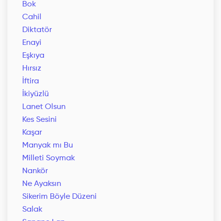
Bok
Cahil
Diktatör
Enayi
Eşkıya
Hırsız
İftira
İkiyüzlü
Lanet Olsun
Kes Sesini
Kaşar
Manyak mı Bu
Milleti Soymak
Nankör
Ne Ayaksın
Sikerim Böyle Düzeni
Salak