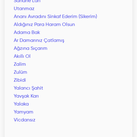
Sanane Lan
Utanmaz
Ananı Avradını Sinkaf Ederim (Sikerim)
Aldığınız Para Haram Olsun
Adama Bak
Ar Damarınız Çatlamış
Ağzına Sıçarım
Akıllı Ol
Zalim
Zulüm
Zibidi
Yalancı Şahit
Yavşak Karı
Yalaka
Yamyam
Vicdansız