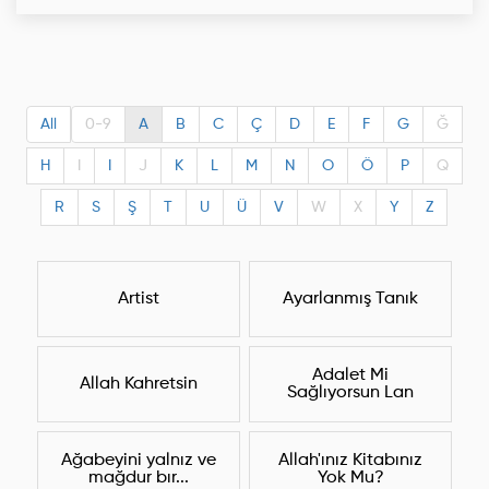
All
0-9
A
B
C
Ç
D
E
F
G
Ğ
H
I
I
J
K
L
M
N
O
Ö
P
Q
R
S
Ş
T
U
Ü
V
W
X
Y
Z
Artist
Ayarlanmış Tanık
Adalet Mi
Allah Kahretsin
Sağlıyorsun Lan
Ağabeyini yalnız ve
Allah'ınız Kitabınız
mağdur bır...
Yok Mu?