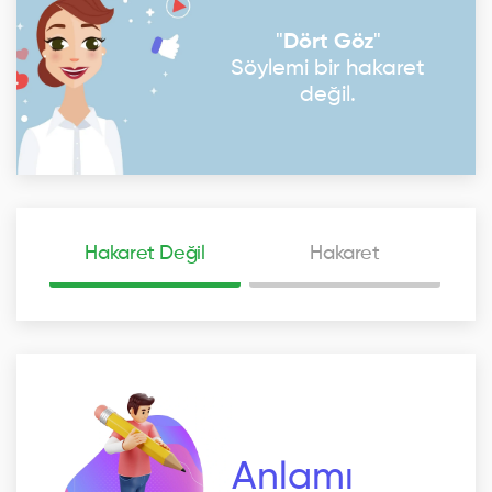
"
Dört Göz
"
Söylemi bir hakaret
değil.
Hakaret Değil
Hakaret
Anlamı