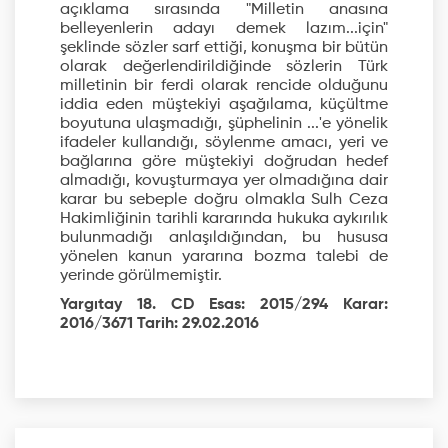
açıklama sırasında "Milletin anasına
belleyenlerin adayı demek lazım...için"
şeklinde sözler sarf ettiği, konuşma bir bütün
olarak değerlendirildiğinde sözlerin Türk
milletinin bir ferdi olarak rencide olduğunu
iddia eden müştekiyi aşağılama, küçültme
boyutuna ulaşmadığı, şüphelinin ...'e yönelik
ifadeler kullandığı, söylenme amacı, yeri ve
bağlarına göre müştekiyi doğrudan hedef
almadığı, kovuşturmaya yer olmadığına dair
karar bu sebeple doğru olmakla Sulh Ceza
Hakimliğinin tarihli kararında hukuka aykırılık
bulunmadığı anlaşıldığından, bu hususa
yönelen kanun yararına bozma talebi de
yerinde görülmemiştir.
Yargıtay 18. CD Esas: 2015/294 Karar:
2016/3671 Tarih: 29.02.2016