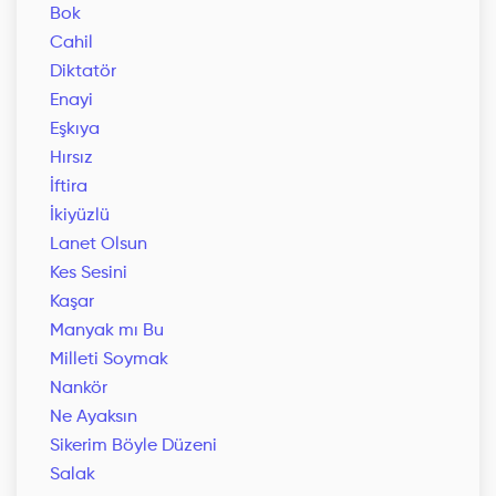
Bok
Cahil
Diktatör
Enayi
Eşkıya
Hırsız
İftira
İkiyüzlü
Lanet Olsun
Kes Sesini
Kaşar
Manyak mı Bu
Milleti Soymak
Nankör
Ne Ayaksın
Sikerim Böyle Düzeni
Salak