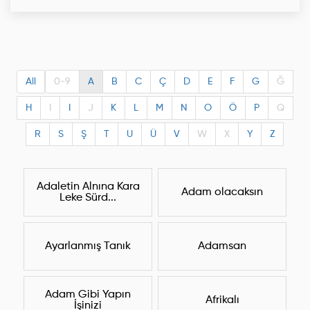
All
0-9
A
B
C
Ç
D
E
F
G
Ğ
H
I
I
J
K
L
M
N
O
Ö
P
Q
R
S
Ş
T
U
Ü
V
W
X
Y
Z
Adaletin Alnına Kara
Adam olacaksın
Leke Sürd...
Ayarlanmış Tanık
Adamsan
Adam Gibi Yapın
Afrikalı
İşinizi