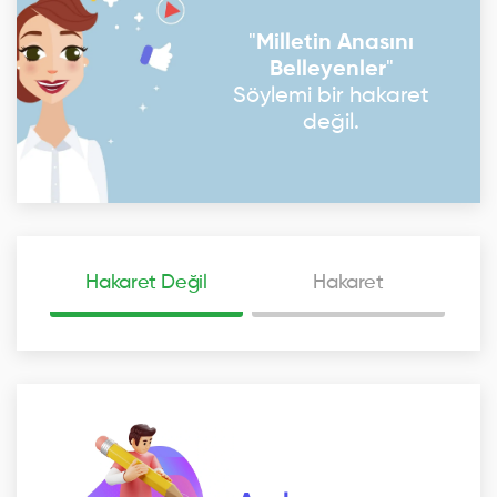
"
Milletin Anasını
Belleyenler
"
Söylemi bir hakaret
değil.
Hakaret Değil
Hakaret