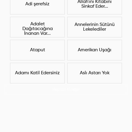
Allah'ını Kitabını
Adi şerefsiz
Sinkaf Eder...
Adalet
Annelerinin Sütünü
Dağıtacağına
Lekelediler
İnanan Var...
Ataput
Amerikan Uşağı
Adamı Katil Edersiniz
Aslı Astarı Yok
Hepsini Göster