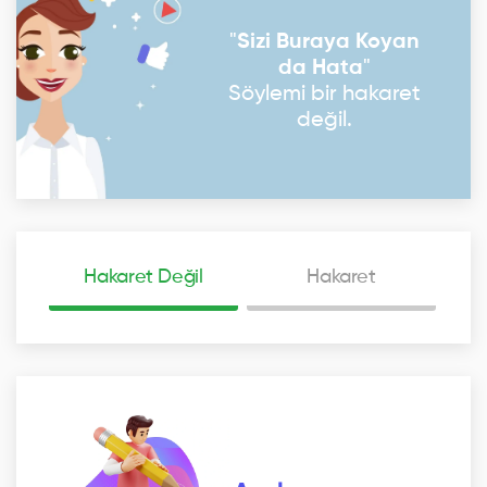
"
Sizi Buraya Koyan
da Hata
"
Söylemi bir hakaret
değil.
Hakaret Değil
Hakaret