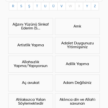
R
S
Ş
T
U
Ü
V
W
X
Y
Z
Ağzını Yüzünü Sinkaf
Amk
Ederim (S...
Adalet Duygunuzu
Artistlik Yapma
Yitirmişsiniz
Allahsızlık
Adilik Yapma
Yapma/Yapıyorsun
Aç avukat
Adam Değilsiniz
Ahlaksızca Yalan
Aklınca din ve Allah'ı
Söylemektedir
savunan