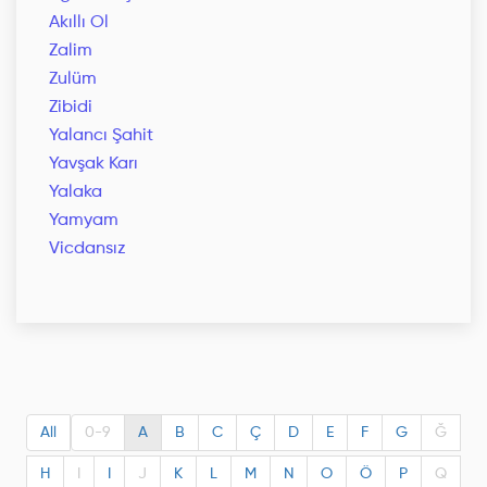
Akıllı Ol
Zalim
Zulüm
Zibidi
Yalancı Şahit
Yavşak Karı
Yalaka
Yamyam
Vicdansız
All
0-9
A
B
C
Ç
D
E
F
G
Ğ
H
I
I
J
K
L
M
N
O
Ö
P
Q