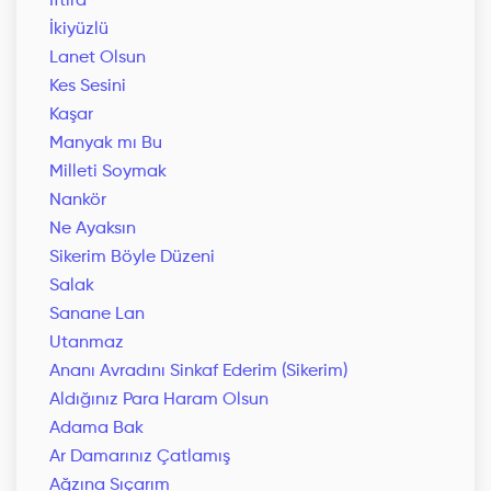
İftira
İkiyüzlü
Lanet Olsun
Kes Sesini
Kaşar
Manyak mı Bu
Milleti Soymak
Nankör
Ne Ayaksın
Sikerim Böyle Düzeni
Salak
Sanane Lan
Utanmaz
Ananı Avradını Sinkaf Ederim (Sikerim)
Aldığınız Para Haram Olsun
Adama Bak
Ar Damarınız Çatlamış
Ağzına Sıçarım