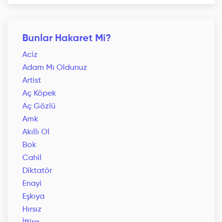
Bunlar Hakaret Mi?
Aciz
Adam Mı Oldunuz
Artist
Aç Köpek
Aç Gözlü
Amk
Akıllı Ol
Bok
Cahil
Diktatör
Enayi
Eşkıya
Hırsız