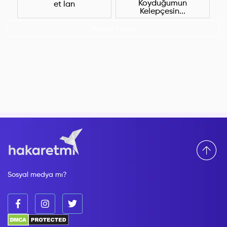
Koyduğumun
et lan
Kelepçesin...
Hepsini Göster
Sosyal medya mı?