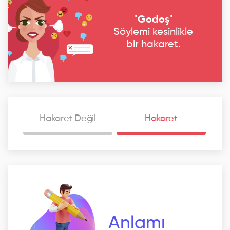
"
Godoş
"
Söylemi kesinlikle
bir hakaret.
Hakaret Değil
Hakaret
Anlamı