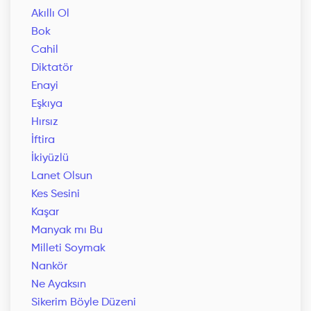
Akıllı Ol
Bok
Cahil
Diktatör
Enayi
Eşkıya
Hırsız
İftira
İkiyüzlü
Lanet Olsun
Kes Sesini
Kaşar
Manyak mı Bu
Milleti Soymak
Nankör
Ne Ayaksın
Sikerim Böyle Düzeni