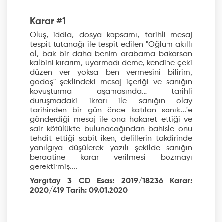
Karar #1
Oluş, iddia, dosya kapsamı, tarihli mesaj
tespit tutanağı ile tespit edilen "Oğlum akıllı
ol, bak bir daha benim arabama bakarsan
kalbini kırarım, uyarmadı deme, kendine çeki
düzen ver yoksa ben vermesini bilirim,
godoş" şeklindeki mesaj içeriği ve sanığın
kovuşturma aşamasında… tarihli
duruşmadaki ikrarı ile sanığın olay
tarihinden bir gün önce katılan sanık...'e
gönderdiği mesaj ile ona hakaret ettiği ve
sair kötülükte bulunacağından bahisle onu
tehdit ettiği sabit iken, delillerin takdirinde
yanılgıya düşülerek yazılı şekilde sanığın
beraatine karar verilmesi bozmayı
gerektirmiş....
Yargıtay 3 CD Esas: 2019/18236 Karar:
2020/419 Tarih: 09.01.2020