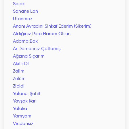
Salak
Sanane Lan
Utanmaz
Ananı Avradını Sinkaf Ederim (Sikerim)
Aldığınız Para Haram Olsun
Adama Bak
Ar Damarınız Çatlamış
Ağzına Sıçarım
Akıllı Ol
Zalim
Zulüm
Zibidi
Yalancı Şahit
Yavşak Karı
Yalaka
Yamyam
Vicdansız