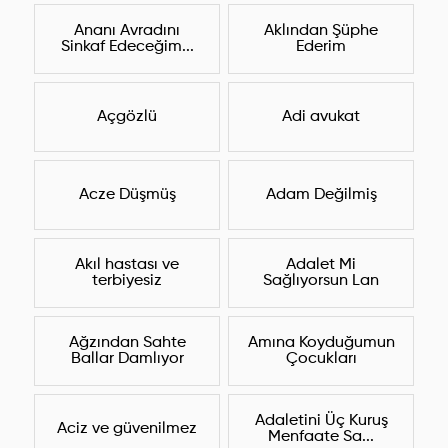
Ananı Avradını
Aklından Şüphe
Sinkaf Edeceğim...
Ederim
Açgözlü
Adi avukat
Acze Düşmüş
Adam Değilmiş
Akıl hastası ve
Adalet Mi
terbiyesiz
Sağlıyorsun Lan
Ağzından Sahte
Amına Koyduğumun
Ballar Damlıyor
Çocukları
Adaletini Üç Kuruş
Aciz ve güvenilmez
Menfaate Sa...