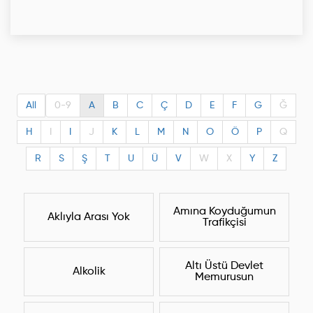
All
0-9
A
B
C
Ç
D
E
F
G
Ğ
H
I
I
J
K
L
M
N
O
Ö
P
Q
R
S
Ş
T
U
Ü
V
W
X
Y
Z
Amına Koyduğumun
Aklıyla Arası Yok
Trafikçisi
Altı Üstü Devlet
Alkolik
Memurusun