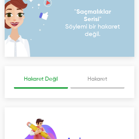
"
Saçmalıklar
Serisi
"
Söylemi bir hakaret
değil.
Hakaret Değil
Hakaret