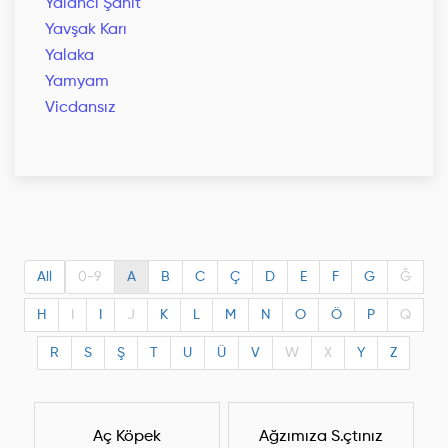
Yalancı Şahit
Yavşak Karı
Yalaka
Yamyam
Vicdansız
All
0-9
A
B
C
Ç
D
E
F
G
Ğ
H
I
I
J
K
L
M
N
O
Ö
P
Q
R
S
Ş
T
U
Ü
V
W
X
Y
Z
Aç Köpek
Ağzımıza S.çtınız