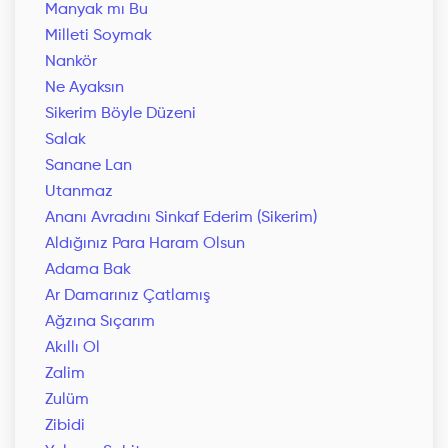
Manyak mı Bu
Milleti Soymak
Nankör
Ne Ayaksın
Sikerim Böyle Düzeni
Salak
Sanane Lan
Utanmaz
Ananı Avradını Sinkaf Ederim (Sikerim)
Aldığınız Para Haram Olsun
Adama Bak
Ar Damarınız Çatlamış
Ağzına Sıçarım
Akıllı Ol
Zalim
Zulüm
Zibidi