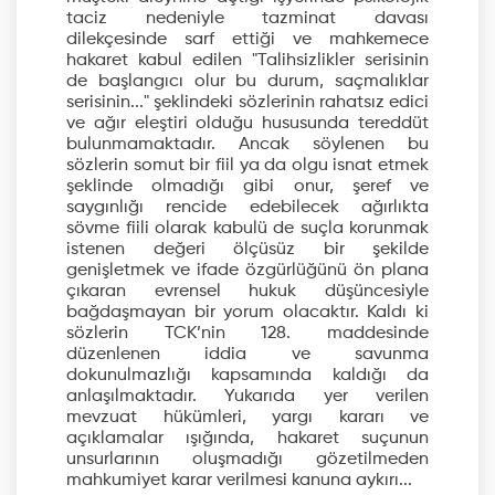
taciz nedeniyle tazminat davası
dilekçesinde sarf ettiği ve mahkemece
hakaret kabul edilen "Talihsizlikler serisinin
de başlangıcı olur bu durum, saçmalıklar
serisinin..." şeklindeki sözlerinin rahatsız edici
ve ağır eleştiri olduğu hususunda tereddüt
bulunmamaktadır. Ancak söylenen bu
sözlerin somut bir fiil ya da olgu isnat etmek
şeklinde olmadığı gibi onur, şeref ve
saygınlığı rencide edebilecek ağırlıkta
sövme fiili olarak kabulü de suçla korunmak
istenen değeri ölçüsüz bir şekilde
genişletmek ve ifade özgürlüğünü ön plana
çıkaran evrensel hukuk düşüncesiyle
bağdaşmayan bir yorum olacaktır. Kaldı ki
sözlerin TCK’nin 128. maddesinde
düzenlenen iddia ve savunma
dokunulmazlığı kapsamında kaldığı da
anlaşılmaktadır. Yukarıda yer verilen
mevzuat hükümleri, yargı kararı ve
açıklamalar ışığında, hakaret suçunun
unsurlarının oluşmadığı gözetilmeden
mahkumiyet karar verilmesi kanuna aykırı...