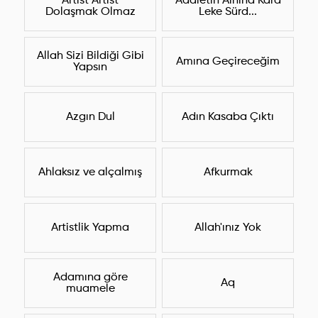
Artist Artist
Adaletin Alnına Kara
Dolaşmak Olmaz
Leke Sürd...
Allah Sizi Bildiği Gibi
Amına Geçireceğim
Yapsın
Azgın Dul
Adın Kasaba Çıktı
Ahlaksız ve alçalmış
Afkurmak
Artistlik Yapma
Allah'ınız Yok
Adamına göre
Aq
muamele