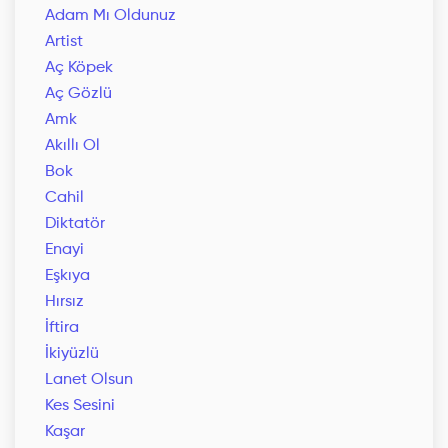
Adam Mı Oldunuz
Artist
Aç Köpek
Aç Gözlü
Amk
Akıllı Ol
Bok
Cahil
Diktatör
Enayi
Eşkıya
Hırsız
İftira
İkiyüzlü
Lanet Olsun
Kes Sesini
Kaşar