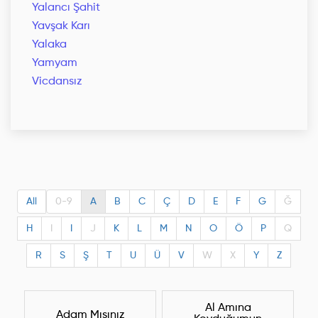
Yalancı Şahit
Yavşak Karı
Yalaka
Yamyam
Vicdansız
All
0-9
A
B
C
Ç
D
E
F
G
Ğ
H
I
I
J
K
L
M
N
O
Ö
P
Q
R
S
Ş
T
U
Ü
V
W
X
Y
Z
Al Amına
Adam Mısınız