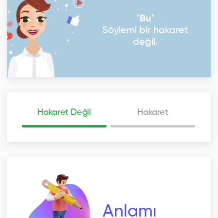
"
Bu
"
Söylemi bir hakaret
değil.
Hakaret Değil
Hakaret
Anlamı