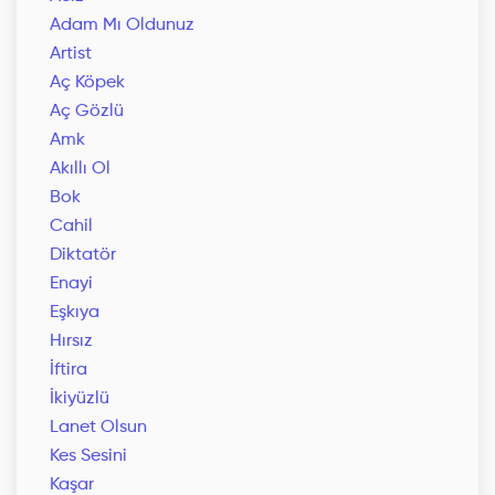
Adam Mı Oldunuz
Artist
Aç Köpek
Aç Gözlü
Amk
Akıllı Ol
Bok
Cahil
Diktatör
Enayi
Eşkıya
Hırsız
İftira
İkiyüzlü
Lanet Olsun
Kes Sesini
Kaşar