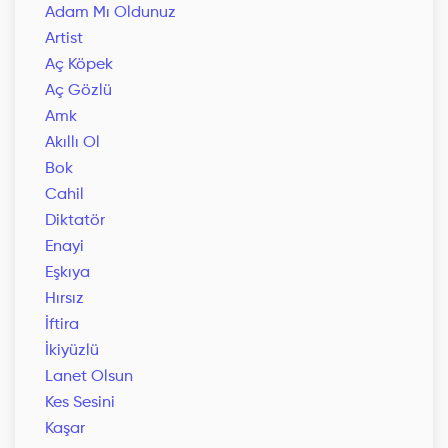
Adam Mı Oldunuz
Artist
Aç Köpek
Aç Gözlü
Amk
Akıllı Ol
Bok
Cahil
Diktatör
Enayi
Eşkıya
Hırsız
İftira
İkiyüzlü
Lanet Olsun
Kes Sesini
Kaşar