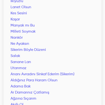
İkiyüzlü
Lanet Olsun
Kes Sesini
Kaşar
Manyak mı Bu
Milleti Soymak
Nankör
Ne Ayaksın
Sikerim Böyle Düzeni
Salak
Sanane Lan
Utanmaz
Ananı Avradını Sinkaf Ederim (Sikerim)
Aldığınız Para Haram Olsun
Adama Bak
Ar Damarınız Çatlamış
Ağzına Sıçarım
Akıllı Ol