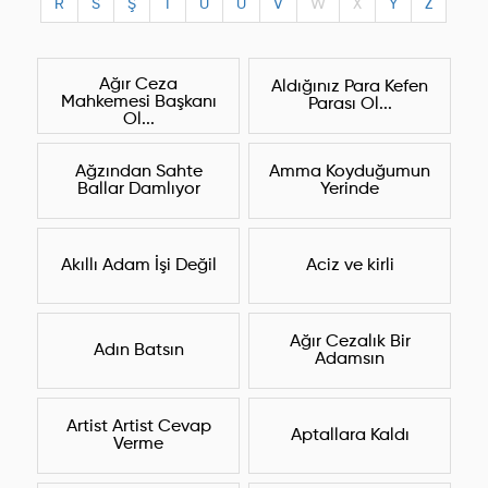
R
S
Ş
T
U
Ü
V
W
X
Y
Z
Ağır Ceza
Aldığınız Para Kefen
Mahkemesi Başkanı
Parası Ol...
Ol...
Ağzından Sahte
Amma Koyduğumun
Ballar Damlıyor
Yerinde
Akıllı Adam İşi Değil
Aciz ve kirli
Ağır Cezalık Bir
Adın Batsın
Adamsın
Artist Artist Cevap
Aptallara Kaldı
Verme