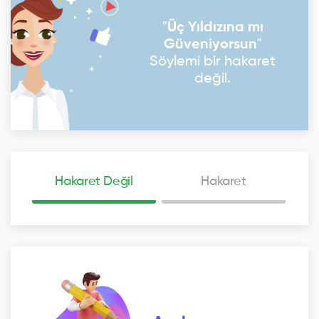
"
Üç Yıldızına mı
Güveniyorsun
"
Söylemi bir hakaret
değil.
Hakaret Değil
Hakaret