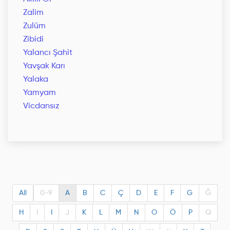
Zalim
Zulüm
Zibidi
Yalancı Şahit
Yavşak Karı
Yalaka
Yamyam
Vicdansız
All
0-9
A
B
C
Ç
D
E
F
G
Ğ
H
I
I
J
K
L
M
N
O
Ö
P
Q