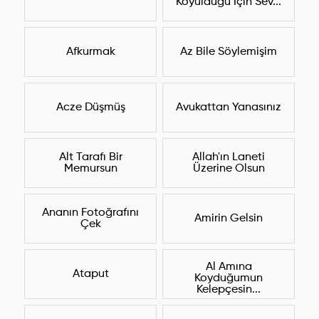
Koyulduğu İçin Sev...
Afkurmak
Az Bile Söylemişim
Acze Düşmüş
Avukattan Yanasınız
Alt Tarafı Bir
Allah'ın Laneti
Memursun
Üzerine Olsun
Ananın Fotoğrafını
Amirin Gelsin
Çek
Al Amına
Ataput
Koyduğumun
Kelepçesin...