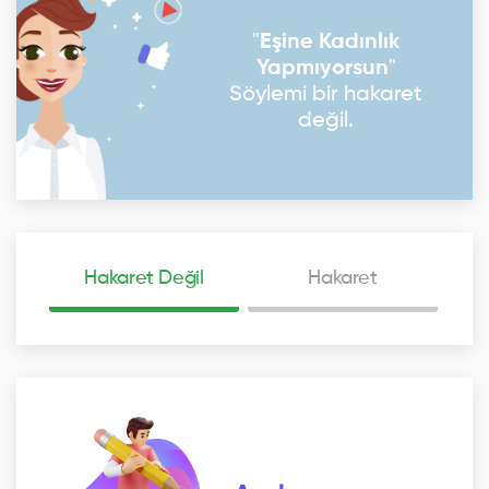
"
Eşine Kadınlık
Yapmıyorsun
"
Söylemi bir hakaret
değil.
Hakaret Değil
Hakaret