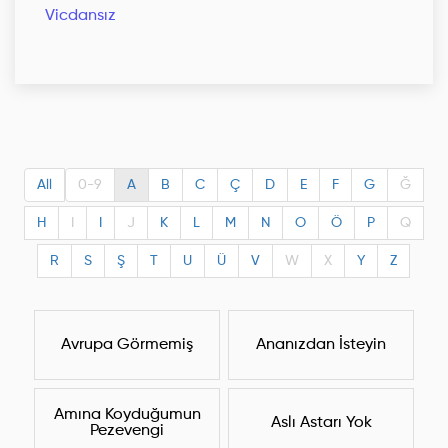
Vicdansız
All
0-9
A
B
C
Ç
D
E
F
G
Ğ
H
I
I
J
K
L
M
N
O
Ö
P
Q
R
S
Ş
T
U
Ü
V
W
X
Y
Z
Avrupa Görmemiş
Ananızdan İsteyin
Amına Koyduğumun
Aslı Astarı Yok
Pezevengi