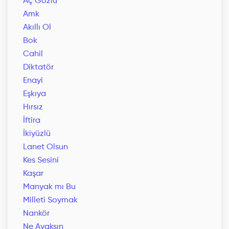
Aç Gözlü
Amk
Akıllı Ol
Bok
Cahil
Diktatör
Enayi
Eşkıya
Hırsız
İftira
İkiyüzlü
Lanet Olsun
Kes Sesini
Kaşar
Manyak mı Bu
Milleti Soymak
Nankör
Ne Ayaksın