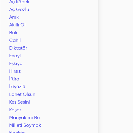
Aç Köpek
Aç Gözlü
Amk
Akıllı Ol
Bok
Cahil
Diktatör
Enayi
Eşkıya
Hırsız
İftira
İkiyüzlü
Lanet Olsun
Kes Sesini
Kaşar
Manyak mı Bu
Milleti Soymak