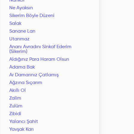
Nankör
Ne Ayaksın
Sikerim Böyle Düzeni
Salak
Sanane Lan
Utanmaz
Ananı Avradını Sinkaf Ederim
(Sikerim)
Aldığınız Para Haram Olsun
Adama Bak
Ar Damarınız Çatlamış
Ağzına Sıçarım
Akıllı Ol
Zalim
Zulüm
Zibidi
Yalancı Şahit
Yavşak Karı