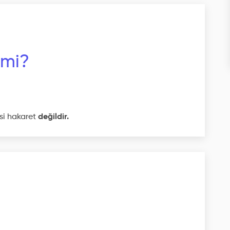
 mi?
esi hakaret
değildir.