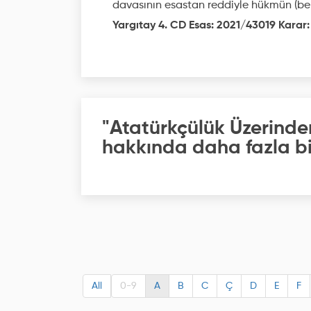
davasının esastan reddiyle hükmün (be
Yargıtay 4. CD Esas: 2021/43019 Karar:
"Atatürkçülük Üzerinden
hakkında daha fazla bil
All
0-9
A
B
C
Ç
D
E
F