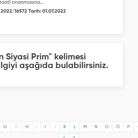
raat) onanmasına...
 2022/16572 Tarih: 01.07.2022
 Siyasi Prim" kelimesi
giyi aşağıda bulabilirsiniz.
G
Ğ
H
I
I
J
K
L
M
N
O
Ö
P