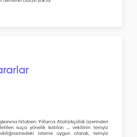
im
demenin cezası yoktur
rarlar
şkanına hitaben: Yıllarca Atatürkçülük üzerinden
tilen suça yönelik katılan ... vekilinin temyiz
 tebliğnamedeki isteme uygun olarak, temyiz