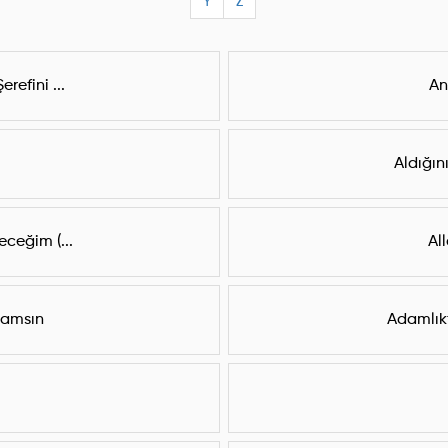
Y
Z
refini ...
An
Aldığın
eceğim (...
Al
damsın
Adamlık