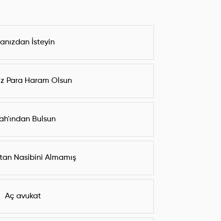
anızdan İsteyin
ız Para Haram Olsun
lah'ından Bulsun
tan Nasibini Almamış
Aç avukat