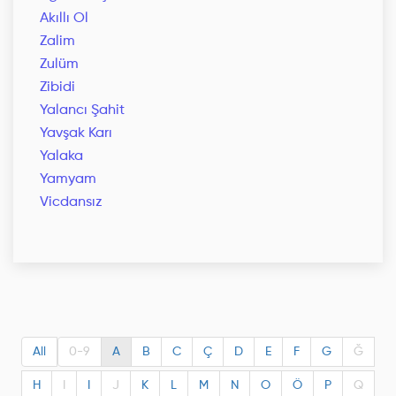
Akıllı Ol
Zalim
Zulüm
Zibidi
Yalancı Şahit
Yavşak Karı
Yalaka
Yamyam
Vicdansız
All
0-9
A
B
C
Ç
D
E
F
G
Ğ
H
I
I
J
K
L
M
N
O
Ö
P
Q