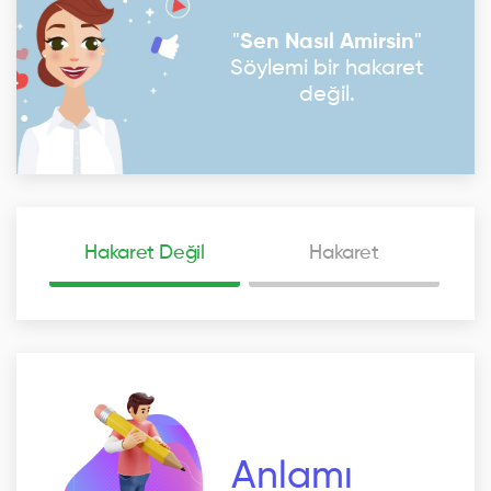
"
Sen Nasıl Amirsin
"
Söylemi bir hakaret
değil.
Hakaret Değil
Hakaret
Anlamı