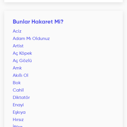
Bunlar Hakaret Mi?
Aciz
Adam Mı Oldunuz
Artist
Aç Köpek
Aç Gözlü
Amk
Akıllı Ol
Bok
Cahil
Diktatör
Enayi
Eşkıya
Hırsız