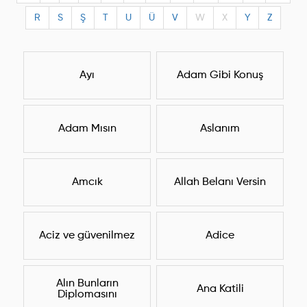
R
S
Ş
T
U
Ü
V
W
X
Y
Z
Ayı
Adam Gibi Konuş
Adam Mısın
Aslanım
Amcık
Allah Belanı Versin
Aciz ve güvenilmez
Adice
Alın Bunların
Ana Katili
Diplomasını