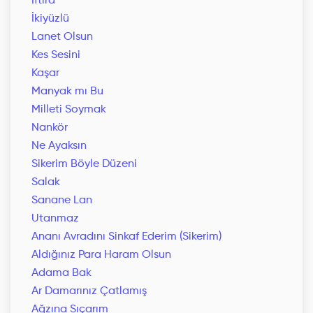
İftira
İkiyüzlü
Lanet Olsun
Kes Sesini
Kaşar
Manyak mı Bu
Milleti Soymak
Nankör
Ne Ayaksın
Sikerim Böyle Düzeni
Salak
Sanane Lan
Utanmaz
Ananı Avradını Sinkaf Ederim (Sikerim)
Aldığınız Para Haram Olsun
Adama Bak
Ar Damarınız Çatlamış
Ağzına Sıçarım