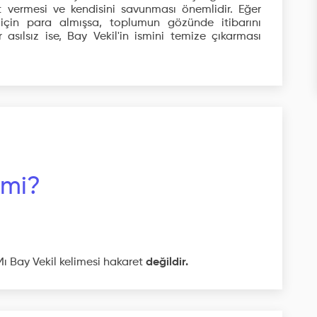
t vermesi ve kendisini savunması önemlidir. Eğer
çin para almışsa, toplumun gözünde itibarını
 asılsız ise, Bay Vekil'in ismini temize çıkarması
 mi?
Mı Bay Vekil kelimesi hakaret
değildir.