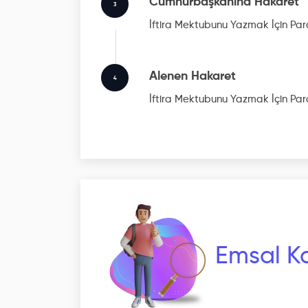
Cumhurbaşkanına Hakaret
3
İftira Mektubunu Yazmak İçin Para
Alenen Hakaret
4
İftira Mektubunu Yazmak İçin Para
Emsal Ka