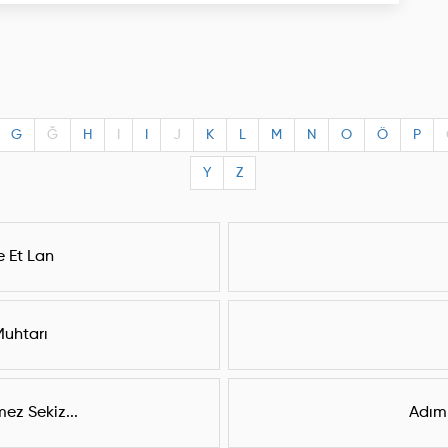
G
Ğ
H
I
I
J
K
L
M
N
O
Ö
P
Y
Z
 Et Lan
Muhtarı
ez Sekiz...
Adım