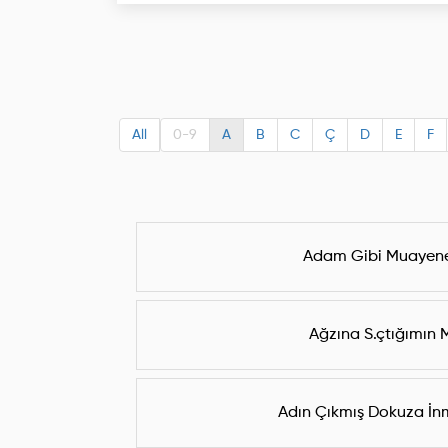
All
0-9
A
B
C
Ç
D
E
F
Adam Gibi Muayene
Ağzına S.çtığımın 
Adın Çıkmış Dokuza İnm