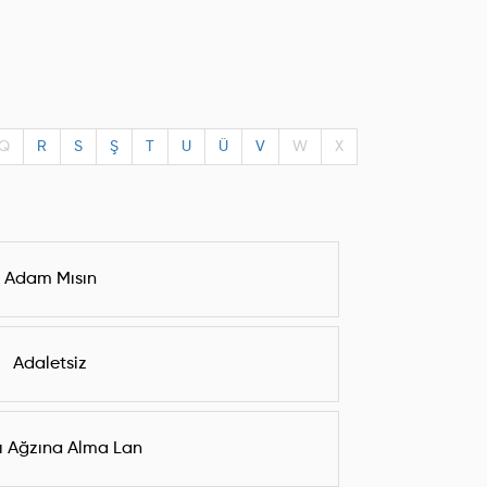
Q
R
S
Ş
T
U
Ü
V
W
X
Adam Mısın
Adaletsiz
ı Ağzına Alma Lan