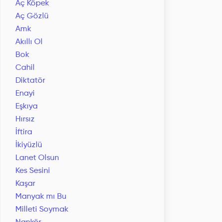
Aç Köpek
Aç Gözlü
Amk
Akıllı Ol
Bok
Cahil
Diktatör
Enayi
Eşkıya
Hırsız
İftira
İkiyüzlü
Lanet Olsun
Kes Sesini
Kaşar
Manyak mı Bu
Milleti Soymak