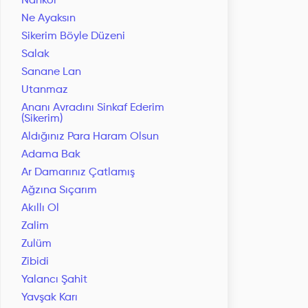
Nankör
Ne Ayaksın
Sikerim Böyle Düzeni
Salak
Sanane Lan
Utanmaz
Ananı Avradını Sinkaf Ederim
(Sikerim)
Aldığınız Para Haram Olsun
Adama Bak
Ar Damarınız Çatlamış
Ağzına Sıçarım
Akıllı Ol
Zalim
Zulüm
Zibidi
Yalancı Şahit
Yavşak Karı