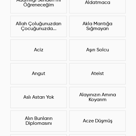
Adamlığı Senden mi
Aldatmaca
Öğreneceğim
Allah Çoluğunuzdan
Akla Mantığa
Çocuğunuzda...
Sığmayan
Aciz
Aşırı Solcu
Angut
Ateist
Alayınızın Amına
Aslı Astarı Yok
Koyarım
Alın Bunların
Acze Düşmüş
Diplomasını