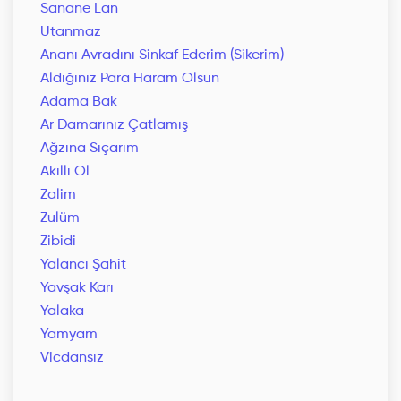
Sanane Lan
Utanmaz
Ananı Avradını Sinkaf Ederim (Sikerim)
Aldığınız Para Haram Olsun
Adama Bak
Ar Damarınız Çatlamış
Ağzına Sıçarım
Akıllı Ol
Zalim
Zulüm
Zibidi
Yalancı Şahit
Yavşak Karı
Yalaka
Yamyam
Vicdansız