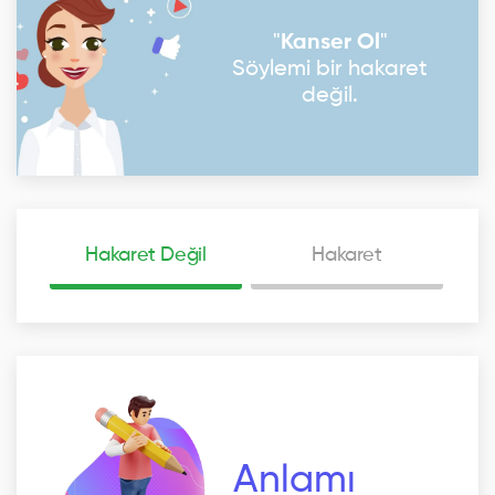
"
Kanser Ol
"
Söylemi bir hakaret
değil.
Hakaret Değil
Hakaret
Anlamı