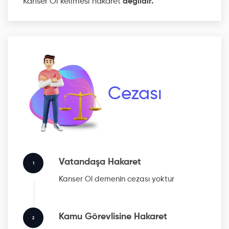
Kanser Ol kelimesi hakaret
değildir.
Cezası
Vatandaşa Hakaret
1
Kanser Ol
demenin cezası yoktur
Kamu Görevlisine Hakaret
2