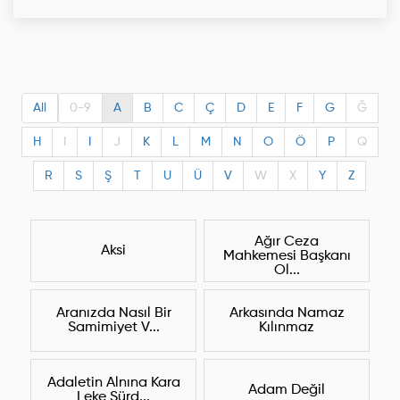
All
0-9
A
B
C
Ç
D
E
F
G
Ğ
H
I
I
J
K
L
M
N
O
Ö
P
Q
R
S
Ş
T
U
Ü
V
W
X
Y
Z
Ağır Ceza
Aksi
Mahkemesi Başkanı
Ol...
Aranızda Nasıl Bir
Arkasında Namaz
Samimiyet V...
Kılınmaz
Adaletin Alnına Kara
Adam Değil
Leke Sürd...