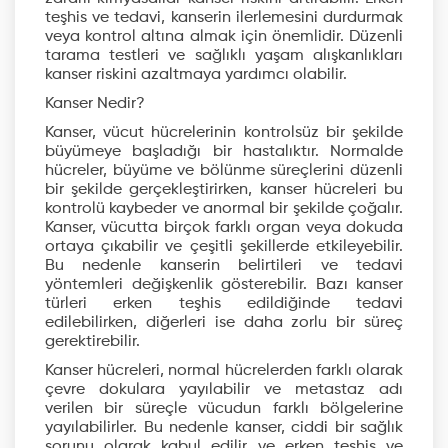
teşhis ve tedavi, kanserin ilerlemesini durdurmak
veya kontrol altına almak için önemlidir. Düzenli
tarama testleri ve sağlıklı yaşam alışkanlıkları
kanser riskini azaltmaya yardımcı olabilir.
Kanser Nedir?
Kanser, vücut hücrelerinin kontrolsüz bir şekilde
büyümeye başladığı bir hastalıktır. Normalde
hücreler, büyüme ve bölünme süreçlerini düzenli
bir şekilde gerçekleştirirken, kanser hücreleri bu
kontrolü kaybeder ve anormal bir şekilde çoğalır.
Kanser, vücutta birçok farklı organ veya dokuda
ortaya çıkabilir ve çeşitli şekillerde etkileyebilir.
Bu nedenle kanserin belirtileri ve tedavi
yöntemleri değişkenlik gösterebilir. Bazı kanser
türleri erken teşhis edildiğinde tedavi
edilebilirken, diğerleri ise daha zorlu bir süreç
gerektirebilir.
Kanser hücreleri, normal hücrelerden farklı olarak
çevre dokulara yayılabilir ve metastaz adı
verilen bir süreçle vücudun farklı bölgelerine
yayılabilirler. Bu nedenle kanser, ciddi bir sağlık
sorunu olarak kabul edilir ve erken teşhis ve