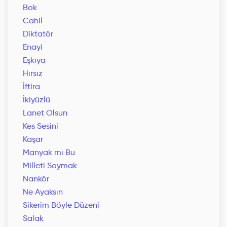
Bok
Cahil
Diktatör
Enayi
Eşkıya
Hırsız
İftira
İkiyüzlü
Lanet Olsun
Kes Sesini
Kaşar
Manyak mı Bu
Milleti Soymak
Nankör
Ne Ayaksın
Sikerim Böyle Düzeni
Salak